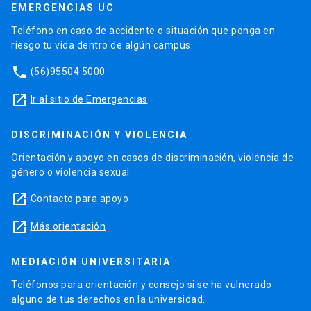
EMERGENCIAS UC
Teléfono en caso de accidente o situación que ponga en
riesgo tu vida dentro de algún campus.
phone
(56)95504 5000
launch
Ir al sitio de Emergencias
DISCRIMINACIÓN Y VIOLENCIA
Orientación y apoyo en casos de discriminación, violencia de
género o violencia sexual.
launch
Contacto para apoyo
launch
Más orientación
MEDIACIÓN UNIVERSITARIA
Teléfonos para orientación y consejo si se ha vulnerado
alguno de tus derechos en la universidad.