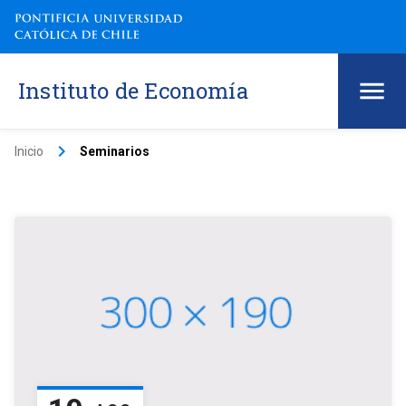
Instituto de Economía
keyboard_arrow_right
Inicio
Seminarios