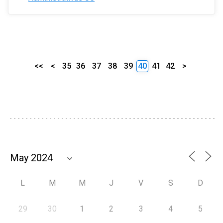
<<
<
35
36
37
38
39
40
41
42
>
L
M
M
J
V
S
D
29
30
1
2
3
4
5