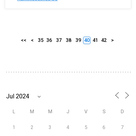
<<
<
35
36
37
38
39
40
41
42
>
L
M
M
J
V
S
D
1
2
3
4
5
6
7