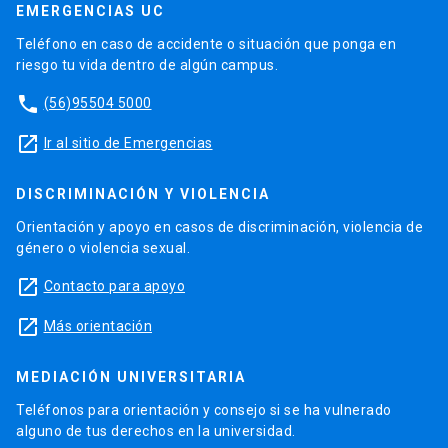
EMERGENCIAS UC
Teléfono en caso de accidente o situación que ponga en
riesgo tu vida dentro de algún campus.
phone
(56)95504 5000
launch
Ir al sitio de Emergencias
DISCRIMINACIÓN Y VIOLENCIA
Orientación y apoyo en casos de discriminación, violencia de
género o violencia sexual.
launch
Contacto para apoyo
launch
Más orientación
MEDIACIÓN UNIVERSITARIA
Teléfonos para orientación y consejo si se ha vulnerado
alguno de tus derechos en la universidad.