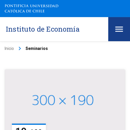
Instituto de Economía
keyboard_arrow_right
Inicio
Seminarios