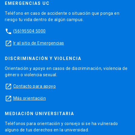
EMERGENCIAS UC
Teléfono en caso de accidente o situación que ponga en
riesgo tu vida dentro de algún campus.
phone
(56)95504 5000
launch
Ir al sitio de Emergencias
DISCRIMINACIÓN Y VIOLENCIA
Orientación y apoyo en casos de discriminación, violencia de
género o violencia sexual.
launch
Contacto para apoyo
launch
Más orientación
MEDIACIÓN UNIVERSITARIA
Teléfonos para orientación y consejo si se ha vulnerado
alguno de tus derechos en la universidad.