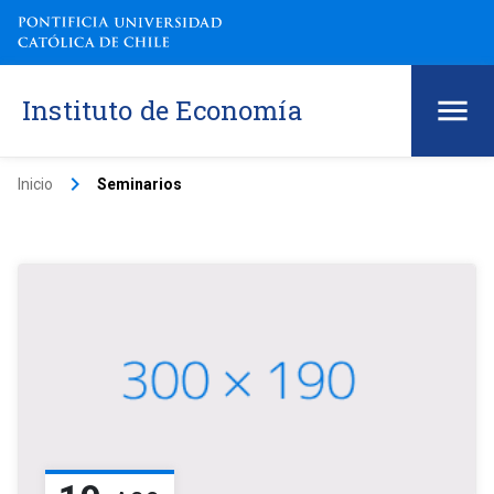
Instituto de Economía
keyboard_arrow_right
Inicio
Seminarios