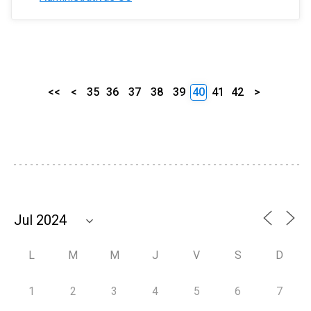
<<
<
35
36
37
38
39
40
41
42
>
L
M
M
J
V
S
D
1
2
3
4
5
6
7