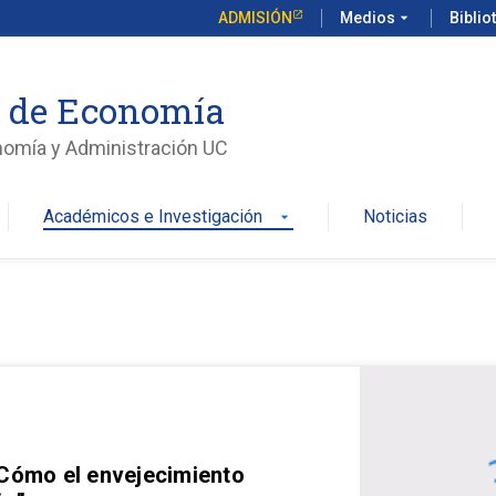
ADMISIÓN
Medios
arrow_drop_down
Biblio
o de Economía
nomía y Administración UC
Académicos e Investigación
Noticias
arrow_drop_down
 Cómo el envejecimiento