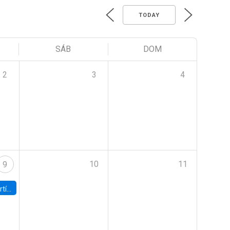
TODAY
SÁB
DOM
2
3
4
10
11
9
onomía UC