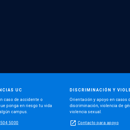
NCIAS UC
DISCRIMINACIÓN Y VIOL
n caso de accidente o
Orientación y apoyo en casos 
que ponga en riesgo tu vida
discriminación, violencia de g
 algún campus.
violencia sexual.
launch
5504 5000
Contacto para apoyo