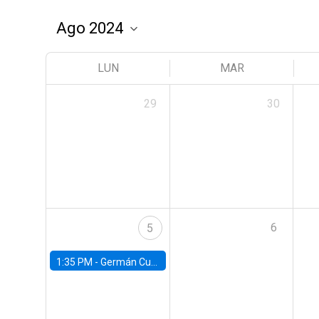
LUN
MAR
29
30
6
5
1:35 PM -
Germán Cubas, University of Houston