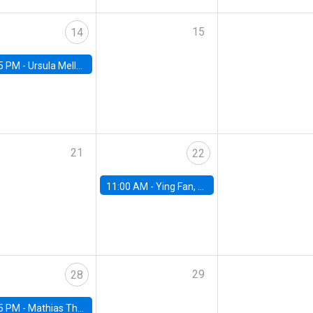
15
14
5 PM -
Ursula Mello, Insper - Institute of Education and Research
21
22
11:00 AM -
Ying Fan, University of Michigan
29
28
5 PM -
Mathias Thoenig, University of Lausanne