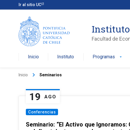
Ir al sitio UC
Institut
Facultad de Eco
Inicio
Instituto
Programas
arrow_drop_down
keyboard_arrow_right
Inicio
Seminarios
19
AGO
Conferencias
Seminario: “El Activo que Ignoramos: