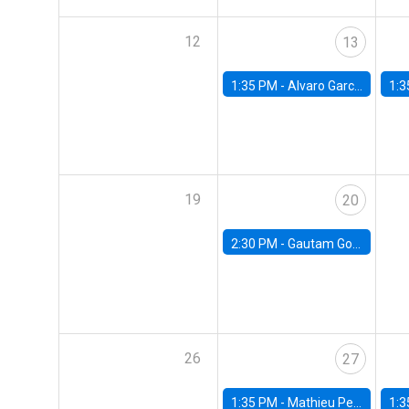
12
13
1:35 PM -
Alvaro Garcia-Marin, Universidad de Los Andes
1:3
19
20
2:30 PM -
Gautam Gowrisankaran, Columbia University
26
27
1:35 PM -
Mathieu Pedemonte, IDB
1:3