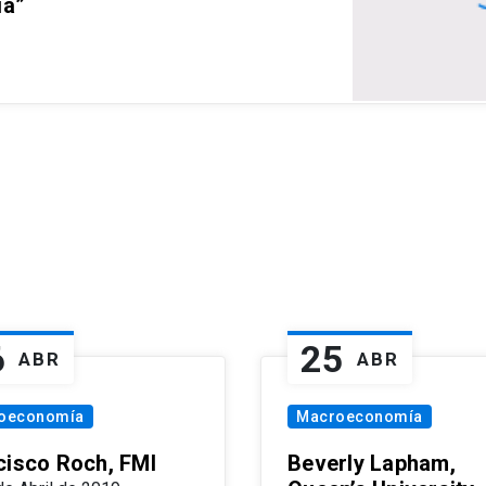
ia”
6
25
ABR
ABR
oeconomía
Macroeconomía
cisco Roch, FMI
Beverly Lapham,