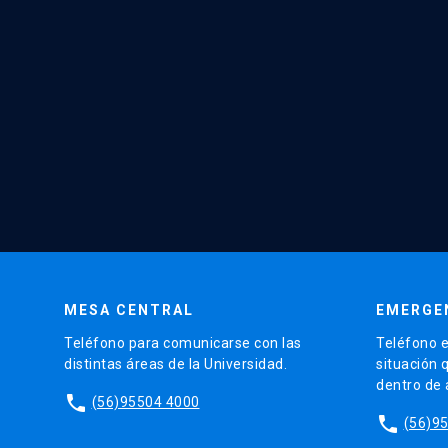
MESA CENTRAL
EMERGE
Teléfono para comunicarse con las
Teléfono e
distintas áreas de la Universidad.
situación 
dentro de
phone
(56)95504 4000
phone
(56)9