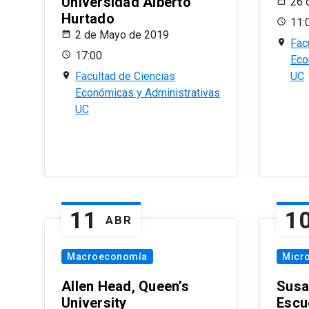
Universidad Alberto
26 
Hurtado
11:
2 de Mayo de 2019
Fac
17:00
Eco
Facultad de Ciencias
UC
Económicas y Administrativas
UC
11
1
ABR
Macroeconomía
Micr
Allen Head, Queen’s
Susa
University
Escu