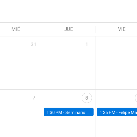
MIÉ
JUE
VIE
31
1
7
8
1:30 PM -
Seminario: “Recuperando la humanidad para progresar en la era de la IA»
1:35 PM -
Felipe Martínez, alumno Doctorado en Ec