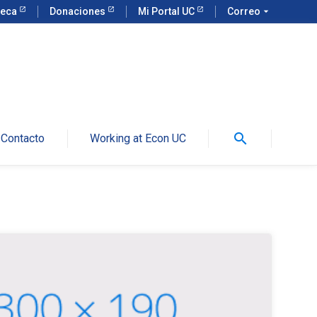
teca
Donaciones
Mi Portal UC
Correo
arrow_drop_down
search
Contacto
Working at Econ UC