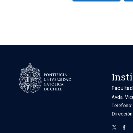
Inst
Facultad
Avda. Vic
Teléfono
Direcció