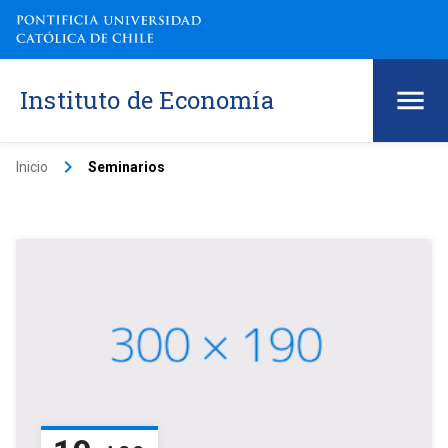
Instituto de Economía
keyboard_arrow_right
Inicio
Seminarios