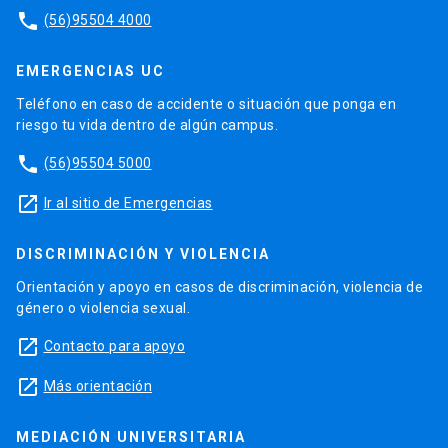
phone
(56)95504 4000
EMERGENCIAS UC
Teléfono en caso de accidente o situación que ponga en
riesgo tu vida dentro de algún campus.
phone
(56)95504 5000
launch
Ir al sitio de Emergencias
DISCRIMINACIÓN Y VIOLENCIA
Orientación y apoyo en casos de discriminación, violencia de
género o violencia sexual.
launch
Contacto para apoyo
launch
Más orientación
MEDIACIÓN UNIVERSITARIA