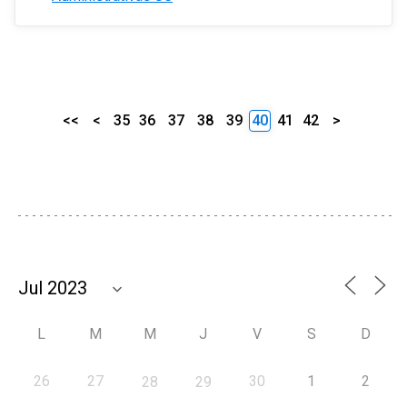
<<
<
35
36
37
38
39
40
41
42
>
L
M
M
J
V
S
D
26
27
30
1
2
28
29