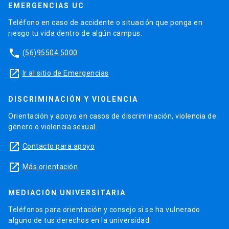
EMERGENCIAS UC
Teléfono en caso de accidente o situación que ponga en
riesgo tu vida dentro de algún campus.
phone
(56)95504 5000
launch
Ir al sitio de Emergencias
DISCRIMINACIÓN Y VIOLENCIA
Orientación y apoyo en casos de discriminación, violencia de
género o violencia sexual.
launch
Contacto para apoyo
launch
Más orientación
MEDIACIÓN UNIVERSITARIA
Teléfonos para orientación y consejo si se ha vulnerado
alguno de tus derechos en la universidad.