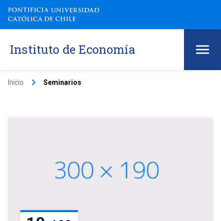
Instituto de Economía
keyboard_arrow_right
Inicio
Seminarios