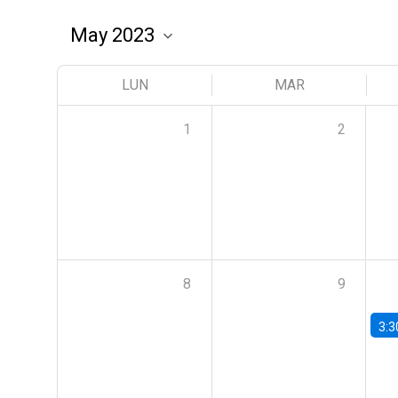
LUN
MAR
1
2
8
9
3:3