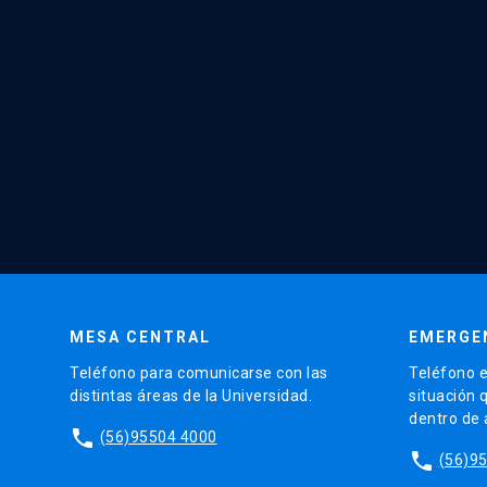
MESA CENTRAL
EMERGE
Teléfono para comunicarse con las
Teléfono e
distintas áreas de la Universidad.
situación 
dentro de
phone
(56)95504 4000
phone
(56)9