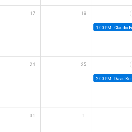
17
18
1:00 PM -
Claudio Ferraz, British Col
24
25
2:00 PM -
David Berger, D
31
1