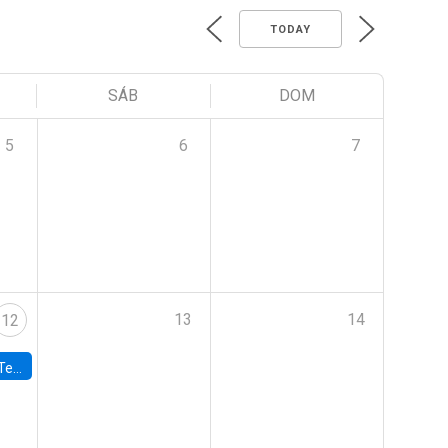
TODAY
SÁB
DOM
5
6
7
13
14
12
 UDP