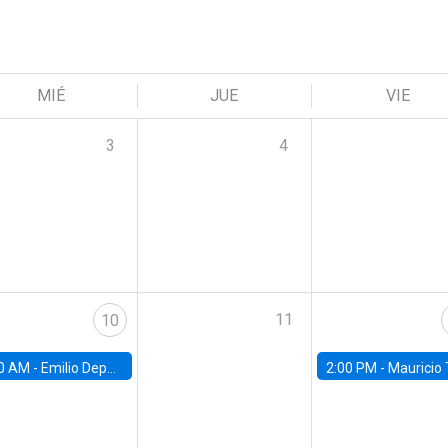
MIÉ
JUE
VIE
3
4
11
10
0 AM -
Emilio Depetris-Chauvín, Universidad Católica
2:00 PM -
Mauricio Tejada,