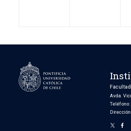
Inst
Facultad
Avda. Vic
Teléfono
Direcció