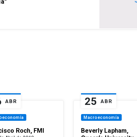
ia”
6
25
ABR
ABR
oeconomía
Macroeconomía
cisco Roch, FMI
Beverly Lapham,