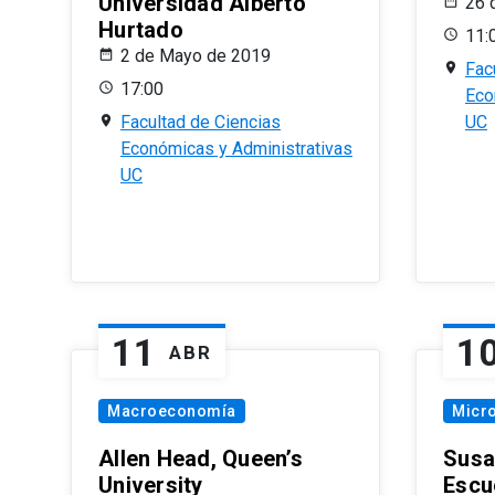
Universidad Alberto
26 
Hurtado
11:
2 de Mayo de 2019
Fac
17:00
Eco
Facultad de Ciencias
UC
Económicas y Administrativas
UC
11
1
ABR
Macroeconomía
Micr
Allen Head, Queen’s
Susa
University
Escu