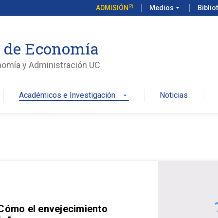
ADMISIÓN
Medios
arrow_drop_down
Biblio
o de Economía
nomía y Administración UC
Académicos e Investigación
Noticias
arrow_drop_down
 Cómo el envejecimiento