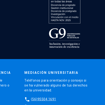
ENCIA
MEDIACIÓN UNIVERSITARIA
de
Teléfonos para orientación y consejo si
énero o
se ha vulnerado alguno de tus derechos
en la universidad.
phone
(56)95504 1691