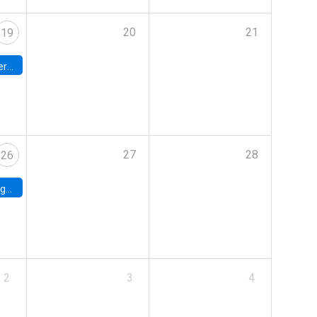
20
21
19
umbia
27
28
26
uke
2
3
4