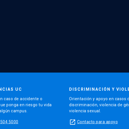
NCIAS UC
DISCRIMINACIÓN Y VIOL
n caso de accidente o
Orientación y apoyo en casos 
que ponga en riesgo tu vida
discriminación, violencia de g
 algún campus.
violencia sexual.
launch
5504 5000
Contacto para apoyo