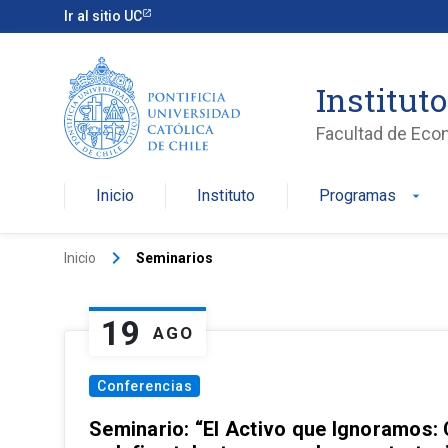
Ir al sitio UC
Institut
Facultad de Eco
Inicio
Instituto
Programas
arrow_drop_down
keyboard_arrow_right
Inicio
Seminarios
19
AGO
Conferencias
Seminario: “El Activo que Ignoramos: