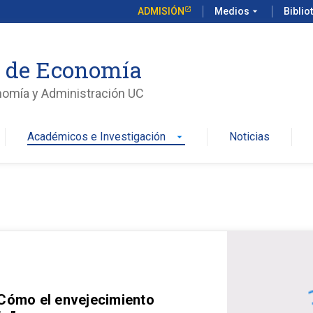
ADMISIÓN
Medios
arrow_drop_down
Biblio
o de Economía
nomía y Administración UC
Académicos e Investigación
Noticias
arrow_drop_down
 Cómo el envejecimiento