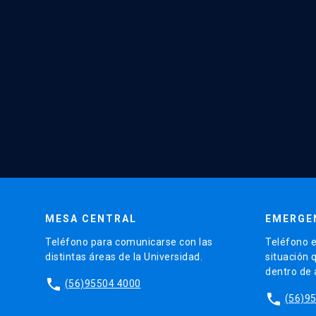
MESA CENTRAL
EMERGE
Teléfono para comunicarse con las
Teléfono e
distintas áreas de la Universidad.
situación 
dentro de
phone
(56)95504 4000
phone
(56)9