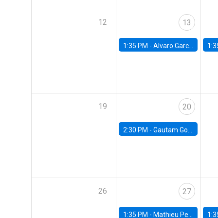
12
13
1:35 PM -
Alvaro Garcia-Marin, Universidad de Los Andes
1:3
19
20
2:30 PM -
Gautam Gowrisankaran, Columbia University
26
27
1:35 PM -
Mathieu Pedemonte, IDB
1:3