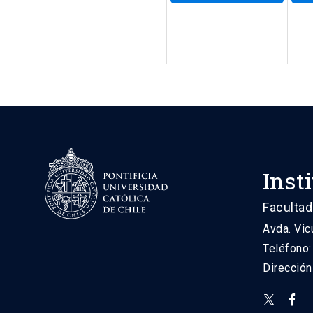
Inst
Facultad
Avda. Vic
Teléfono
Direcció