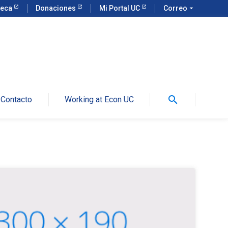
teca
Donaciones
Mi Portal UC
Correo
arrow_drop_down
search
Contacto
Working at Econ UC