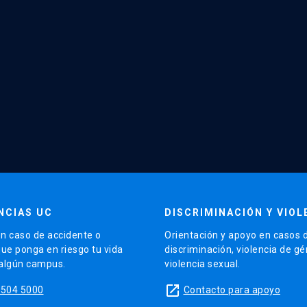
NCIAS UC
DISCRIMINACIÓN Y VIOL
n caso de accidente o
Orientación y apoyo en casos 
que ponga en riesgo tu vida
discriminación, violencia de g
 algún campus.
violencia sexual.
launch
5504 5000
Contacto para apoyo