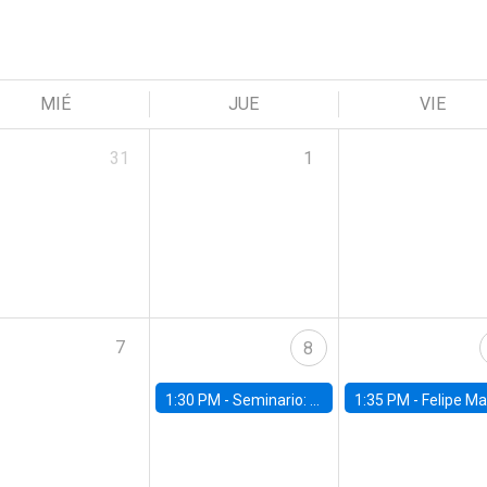
MIÉ
JUE
VIE
31
1
7
8
1:30 PM -
Seminario: “Recuperando la humanidad para progresar en la era de la IA»
1:35 PM -
Felipe Martínez, alumno Doctorado en Ec