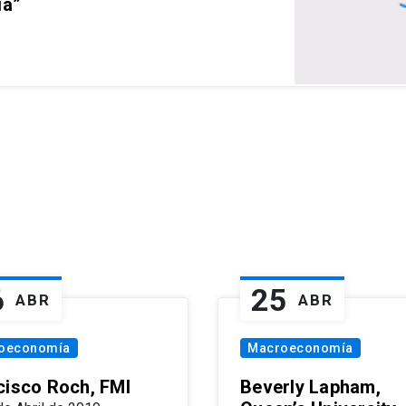
ia”
6
25
ABR
ABR
oeconomía
Macroeconomía
cisco Roch, FMI
Beverly Lapham,