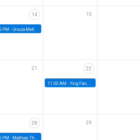
15
14
5 PM -
Ursula Mello, Insper - Institute of Education and Research
21
22
11:00 AM -
Ying Fan, University of Michigan
29
28
5 PM -
Mathias Thoenig, University of Lausanne