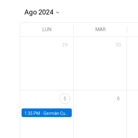
LUN
MAR
29
30
6
5
1:35 PM -
Germán Cubas, University of Houston