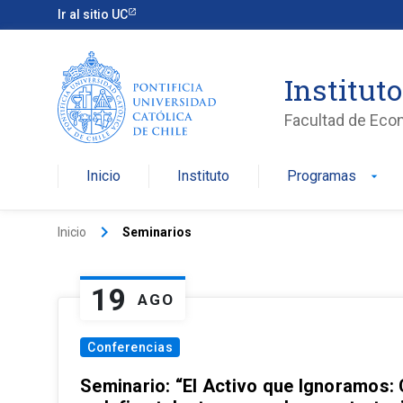
Ir al sitio UC
Institut
Facultad de Eco
Inicio
Instituto
Programas
arrow_drop_down
keyboard_arrow_right
Inicio
Seminarios
19
AGO
Conferencias
Seminario: “El Activo que Ignoramos: