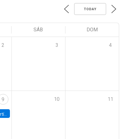
TODAY
SÁB
DOM
2
3
4
10
11
9
onomía UC