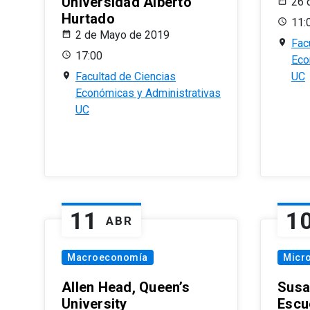
Universidad Alberto
26 
Hurtado
11:
2 de Mayo de 2019
Fac
17:00
Eco
Facultad de Ciencias
UC
Económicas y Administrativas
UC
11
1
ABR
Macroeconomía
Micr
Allen Head, Queen’s
Susa
University
Escu