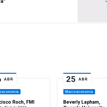
ia”
6
25
ABR
ABR
oeconomía
Macroeconomía
cisco Roch, FMI
Beverly Lapham,