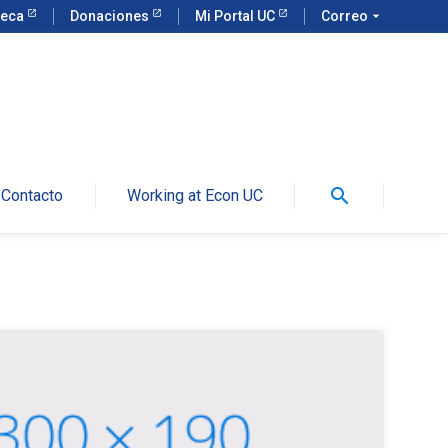
teca
Donaciones
Mi Portal UC
Correo
arrow_drop_down
search
Contacto
Working at Econ UC