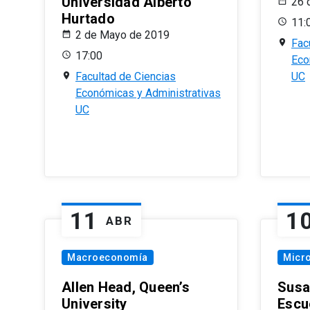
Universidad Alberto
26 
Hurtado
11:
2 de Mayo de 2019
Fac
17:00
Eco
Facultad de Ciencias
UC
Económicas y Administrativas
UC
11
1
ABR
Macroeconomía
Micr
Allen Head, Queen’s
Susa
University
Escu