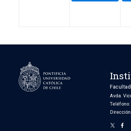
Inst
Facultad
Avda. Vic
Teléfono
Direcció