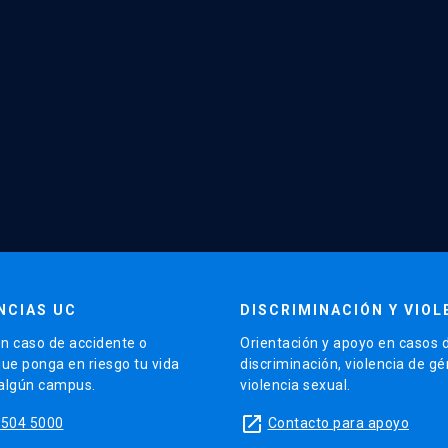
NCIAS UC
DISCRIMINACIÓN Y VIOL
n caso de accidente o
Orientación y apoyo en casos 
que ponga en riesgo tu vida
discriminación, violencia de g
 algún campus.
violencia sexual.
launch
5504 5000
Contacto para apoyo