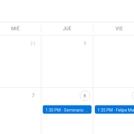
MIÉ
JUE
VIE
31
1
7
8
1:30 PM -
Seminario: “Recuperando la humanidad para progresar en la era de la IA»
1:35 PM -
Felipe Martínez, alumno Doctorado en Ec