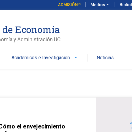
ADMISIÓN
Medios
arrow_drop_down
Biblio
o de Economía
nomía y Administración UC
Académicos e Investigación
Noticias
arrow_drop_down
 Cómo el envejecimiento