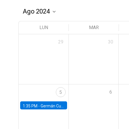
LUN
MAR
29
30
6
5
1:35 PM -
Germán Cubas, University of Houston