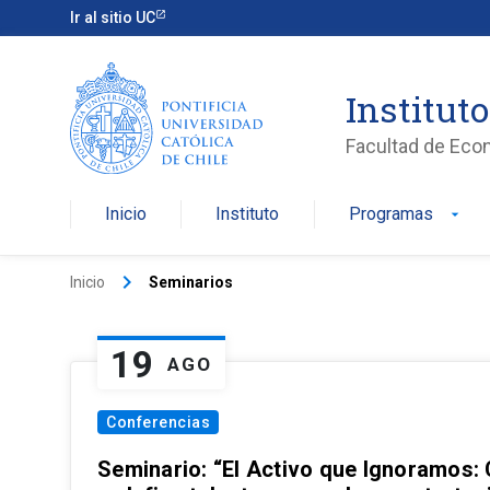
Ir al sitio UC
Institut
Facultad de Eco
Inicio
Instituto
Programas
arrow_drop_down
keyboard_arrow_right
Inicio
Seminarios
19
AGO
Conferencias
Seminario: “El Activo que Ignoramos: