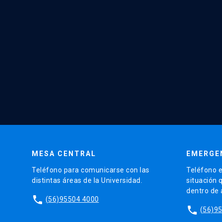
MESA CENTRAL
EMERGE
Teléfono para comunicarse con las
Teléfono e
distintas áreas de la Universidad.
situación 
dentro de
phone
(56)95504 4000
phone
(56)9