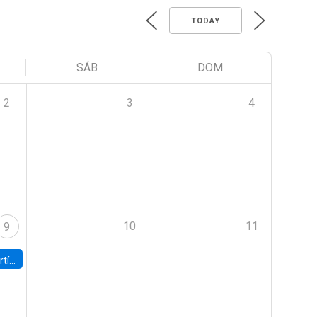
TODAY
SÁB
DOM
2
3
4
10
11
9
onomía UC