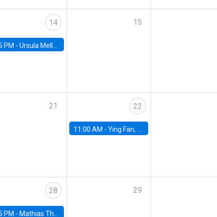
15
14
5 PM -
Ursula Mello, Insper - Institute of Education and Research
21
22
11:00 AM -
Ying Fan, University of Michigan
29
28
5 PM -
Mathias Thoenig, University of Lausanne