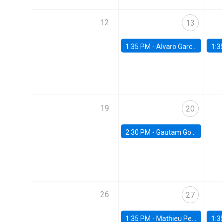
12
13
1:35 PM -
Alvaro Garcia-Marin, Universidad de Los Andes
1:3
19
20
2:30 PM -
Gautam Gowrisankaran, Columbia University
26
27
1:35 PM -
Mathieu Pedemonte, IDB
1:3