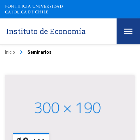
Instituto de Economía
keyboard_arrow_right
Inicio
Seminarios