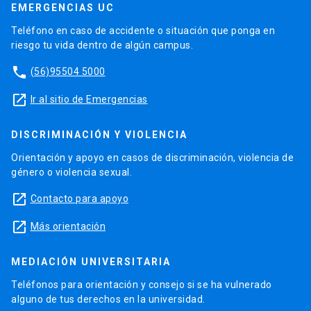
EMERGENCIAS UC
Teléfono en caso de accidente o situación que ponga en
riesgo tu vida dentro de algún campus.
phone
(56)95504 5000
launch
Ir al sitio de Emergencias
DISCRIMINACIÓN Y VIOLENCIA
Orientación y apoyo en casos de discriminación, violencia de
género o violencia sexual.
launch
Contacto para apoyo
launch
Más orientación
MEDIACIÓN UNIVERSITARIA
Teléfonos para orientación y consejo si se ha vulnerado
alguno de tus derechos en la universidad.