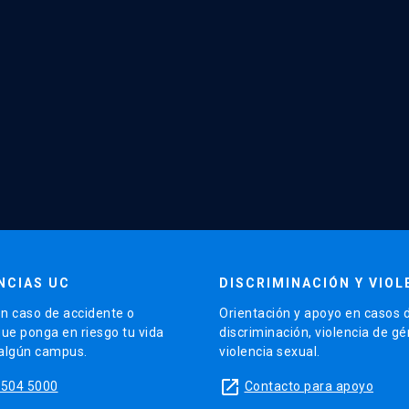
NCIAS UC
DISCRIMINACIÓN Y VIOL
n caso de accidente o
Orientación y apoyo en casos 
que ponga en riesgo tu vida
discriminación, violencia de g
 algún campus.
violencia sexual.
launch
5504 5000
Contacto para apoyo