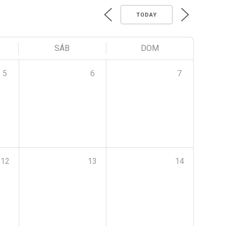
TODAY
SÁB
DOM
5
6
7
12
13
14