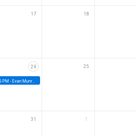
17
18
25
24
5 PM -
Evan Munro, Neyman Visiting Assistant Professor in the Department of Statistics at UC Berkeley
31
1