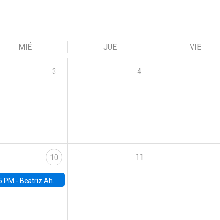
MIÉ
JUE
VIE
3
4
11
10
5 PM -
Beatriz Ahumada, PhD candidate, Universidad de Pittsburgh