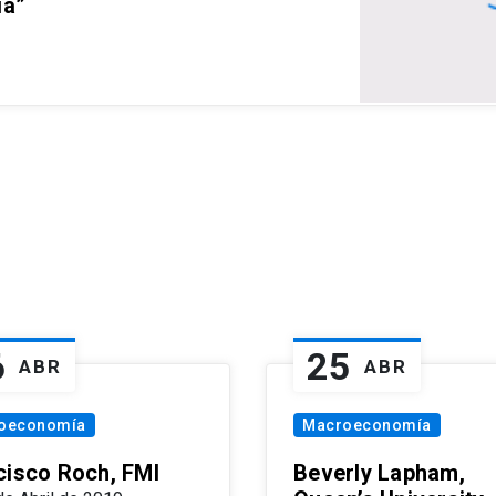
ia”
6
25
ABR
ABR
oeconomía
Macroeconomía
cisco Roch, FMI
Beverly Lapham,