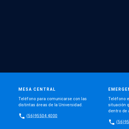
MESA CENTRAL
EMERGE
Teléfono para comunicarse con las
Teléfono e
distintas áreas de la Universidad.
situación 
dentro de
phone
(56)95504 4000
phone
(56)9