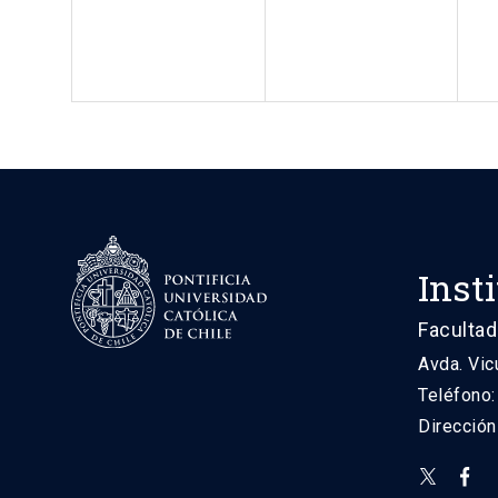
Inst
Facultad
Avda. Vic
Teléfono
Direcció