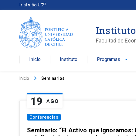
Ir al sitio UC
Institut
Facultad de Eco
Inicio
Instituto
Programas
arrow_drop_down
keyboard_arrow_right
Inicio
Seminarios
19
AGO
Conferencias
Seminario: “El Activo que Ignoramos: