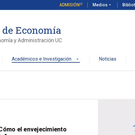
ADMISIÓN
Medios
arrow_drop_down
Biblio
o de Economía
nomía y Administración UC
Académicos e Investigación
Noticias
arrow_drop_down
 Cómo el envejecimiento