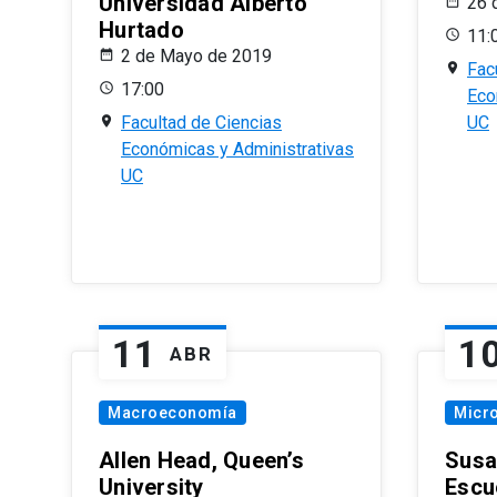
Universidad Alberto
26 
Hurtado
11:
2 de Mayo de 2019
Fac
17:00
Eco
Facultad de Ciencias
UC
Económicas y Administrativas
UC
11
1
ABR
Macroeconomía
Micr
Allen Head, Queen’s
Susa
University
Escu