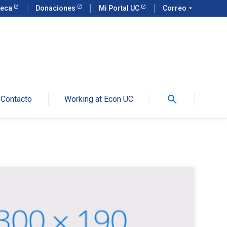
teca
Donaciones
Mi Portal UC
Correo
arrow_drop_down
search
Contacto
Working at Econ UC