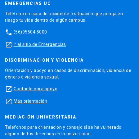
EMERGENCIAS UC
Teléfono en caso de accidente o situación que ponga en
riesgo tu vida dentro de algún campus.
phone
(56)95504 5000
launch
Ir al sitio de Emergencias
DISCRIMINACIÓN Y VIOLENCIA
Orientación y apoyo en casos de discriminación, violencia de
género o violencia sexual.
launch
Contacto para apoyo
launch
Más orientación
MEDIACIÓN UNIVERSITARIA
Teléfonos para orientación y consejo si se ha vulnerado
alguno de tus derechos en la universidad.