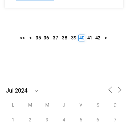
<<
<
35
36
37
38
39
40
41
42
>
L
M
M
J
V
S
D
1
2
3
4
5
6
7