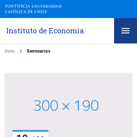
Instituto de Economía
keyboard_arrow_right
Inicio
Seminarios