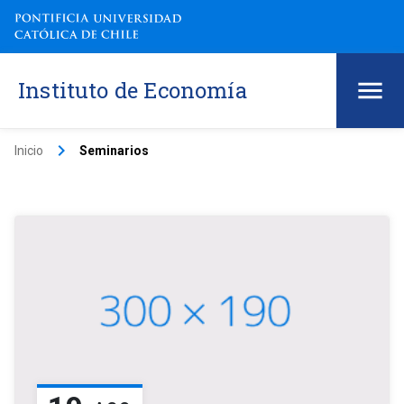
Instituto de Economía
keyboard_arrow_right
Inicio
Seminarios