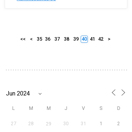
<<
<
35
36
37
38
39
40
41
42
>
L
M
M
J
V
S
D
27
28
30
31
1
2
29