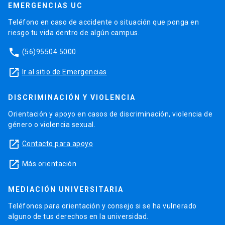
EMERGENCIAS UC
Teléfono en caso de accidente o situación que ponga en
riesgo tu vida dentro de algún campus.
phone
(56)95504 5000
launch
Ir al sitio de Emergencias
DISCRIMINACIÓN Y VIOLENCIA
Orientación y apoyo en casos de discriminación, violencia de
género o violencia sexual.
launch
Contacto para apoyo
launch
Más orientación
MEDIACIÓN UNIVERSITARIA
Teléfonos para orientación y consejo si se ha vulnerado
alguno de tus derechos en la universidad.