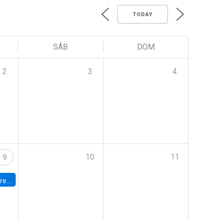
TODAY
SÁB
DOM
2
3
4
10
11
9
 Terrae