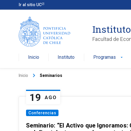
Ir al sitio UC
Institut
Facultad de Eco
Inicio
Instituto
Programas
arrow_drop_down
keyboard_arrow_right
Inicio
Seminarios
19
AGO
Conferencias
Seminario: “El Activo que Ignoramos: