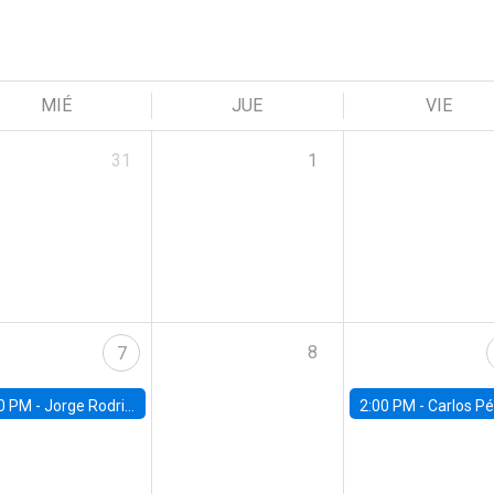
MIÉ
JUE
VIE
31
1
8
7
0 PM -
Jorge Rodriguez, Universidad de Los Andes
2:00 PM -
Carlos Pérez, Universidad Finis