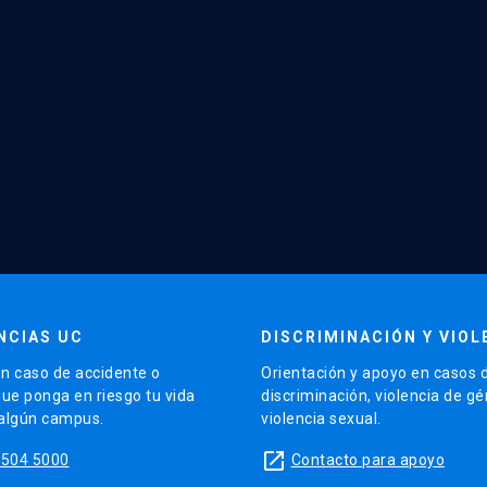
NCIAS UC
DISCRIMINACIÓN Y VIOL
n caso de accidente o
Orientación y apoyo en casos 
que ponga en riesgo tu vida
discriminación, violencia de g
 algún campus.
violencia sexual.
launch
5504 5000
Contacto para apoyo