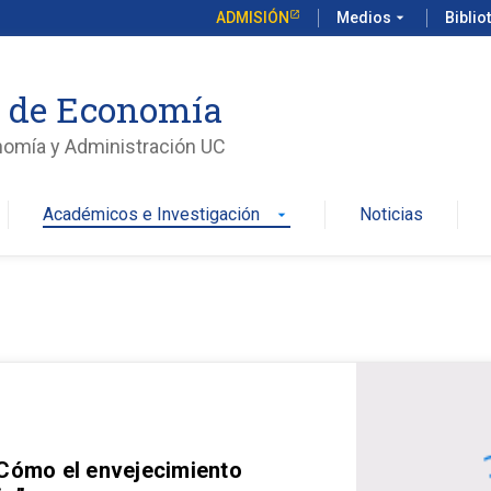
ADMISIÓN
Medios
arrow_drop_down
Biblio
o de Economía
nomía y Administración UC
Académicos e Investigación
Noticias
arrow_drop_down
 Cómo el envejecimiento