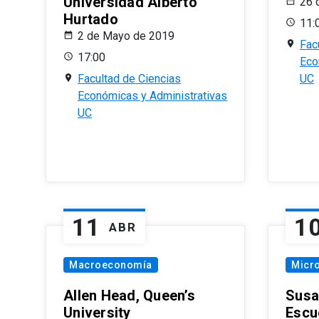
Universidad Alberto
26 
Hurtado
11:
2 de Mayo de 2019
Fac
17:00
Eco
Facultad de Ciencias
UC
Económicas y Administrativas
UC
11
1
ABR
Macroeconomía
Micr
Allen Head, Queen’s
Susa
University
Escu