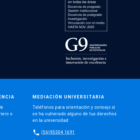
ENCIA
MEDIACIÓN UNIVERSITARIA
de
Teléfonos para orientación y consejo si
énero o
se ha vulnerado alguno de tus derechos
en la universidad.
phone
(56)95504 1691