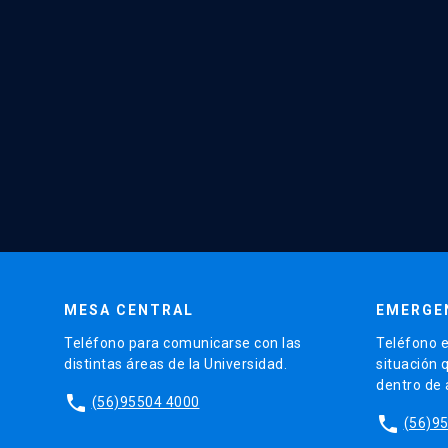
MESA CENTRAL
EMERGE
Teléfono para comunicarse con las
Teléfono e
distintas áreas de la Universidad.
situación 
dentro de
phone
(56)95504 4000
phone
(56)9