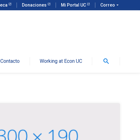
teca
Donaciones
Mi Portal UC
Correo
arrow_drop_down
search
Contacto
Working at Econ UC