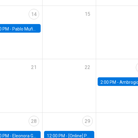
15
14
0 PM -
Pablo Muñoz, Universidad de Chile
21
22
2:00 PM -
Ambrogio Cesa-Bianchi, Bank of Eng
28
29
0 PM -
Eleonora Guarnieri, Exeter University
12:00 PM -
[Online] Pablo Slutzky, University of Maryland