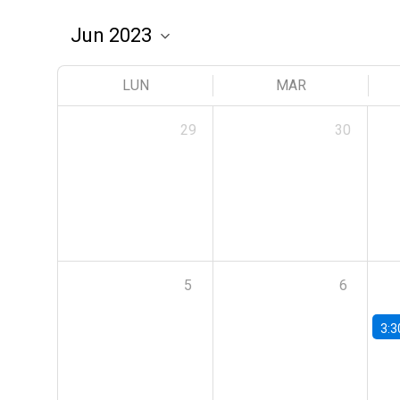
LUN
MAR
29
30
5
6
3:3