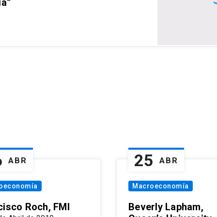
ia”
6
25
ABR
ABR
oeconomía
Macroeconomía
cisco Roch, FMI
Beverly Lapham,