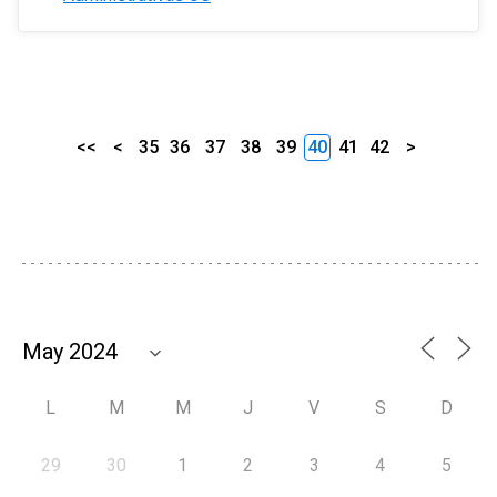
<<
<
35
36
37
38
39
40
41
42
>
L
M
M
J
V
S
D
29
30
1
2
3
4
5