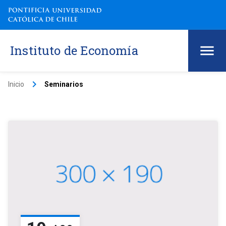
Instituto de Economía
keyboard_arrow_right
Inicio
Seminarios