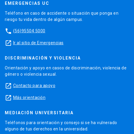
EMERGENCIAS UC
Teléfono en caso de accidente o situación que ponga en
riesgo tu vida dentro de algún campus.
phone
(56)95504 5000
launch
Ir al sitio de Emergencias
DISCRIMINACIÓN Y VIOLENCIA
Orientación y apoyo en casos de discriminación, violencia de
género o violencia sexual.
launch
Contacto para apoyo
launch
Más orientación
MEDIACIÓN UNIVERSITARIA
Teléfonos para orientación y consejo si se ha vulnerado
alguno de tus derechos en la universidad.