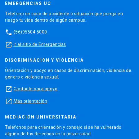
EMERGENCIAS UC
Teléfono en caso de accidente o situación que ponga en
riesgo tu vida dentro de algún campus.
phone
(56)95504 5000
launch
Ir al sitio de Emergencias
DISCRIMINACIÓN Y VIOLENCIA
Orientación y apoyo en casos de discriminación, violencia de
género o violencia sexual.
launch
Contacto para apoyo
launch
Más orientación
MEDIACIÓN UNIVERSITARIA
Teléfonos para orientación y consejo si se ha vulnerado
alguno de tus derechos en la universidad.