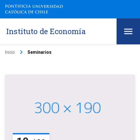
Instituto de Economía
keyboard_arrow_right
Inicio
Seminarios