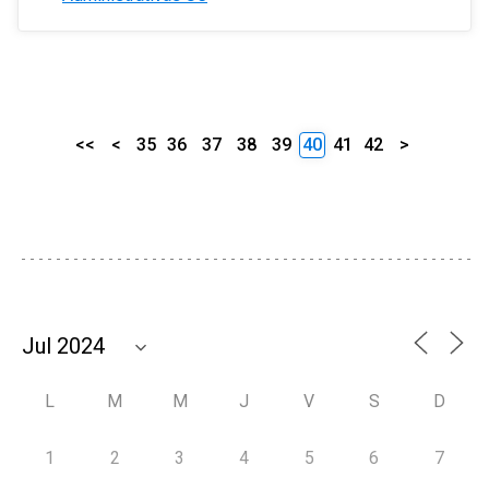
<<
<
35
36
37
38
39
40
41
42
>
L
M
M
J
V
S
D
1
2
3
4
5
6
7