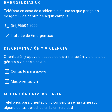
EMERGENCIAS UC
Teléfono en caso de accidente o situación que ponga en
riesgo tu vida dentro de algún campus.
phone
(56)95504 5000
launch
Ir al sitio de Emergencias
DISCRIMINACIÓN Y VIOLENCIA
Orientación y apoyo en casos de discriminación, violencia de
género o violencia sexual.
launch
Contacto para apoyo
launch
Más orientación
MEDIACIÓN UNIVERSITARIA
Teléfonos para orientación y consejo si se ha vulnerado
alguno de tus derechos en la universidad.