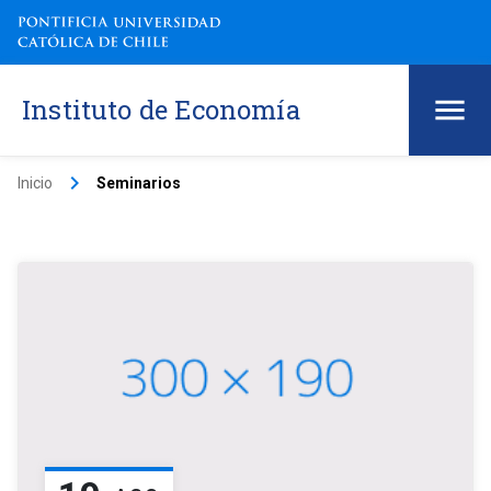
Instituto de Economía
keyboard_arrow_right
Inicio
Seminarios