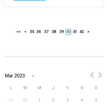
<<
<
35
36
37
38
39
40
41
42
>
L
M
M
J
V
S
D
27
28
1
2
3
4
5