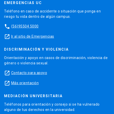
EMERGENCIAS UC
Teléfono en caso de accidente o situación que ponga en
riesgo tu vida dentro de algún campus.
phone
(56)95504 5000
launch
Ir al sitio de Emergencias
DISCRIMINACIÓN Y VIOLENCIA
Orientación y apoyo en casos de discriminación, violencia de
género o violencia sexual.
launch
Contacto para apoyo
launch
Más orientación
MEDIACIÓN UNIVERSITARIA
Teléfonos para orientación y consejo si se ha vulnerado
alguno de tus derechos en la universidad.