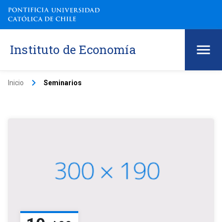
Instituto de Economía
keyboard_arrow_right
Inicio
Seminarios