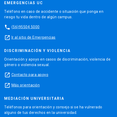
EMERGENCIAS UC
Teléfono en caso de accidente o situación que ponga en
riesgo tu vida dentro de algún campus.
phone
(56)95504 5000
launch
Ir al sitio de Emergencias
DISCRIMINACIÓN Y VIOLENCIA
Orientación y apoyo en casos de discriminación, violencia de
género o violencia sexual.
launch
Contacto para apoyo
launch
Más orientación
MEDIACIÓN UNIVERSITARIA
Teléfonos para orientación y consejo si se ha vulnerado
alguno de tus derechos en la universidad.