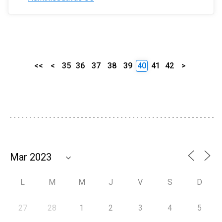
<<
<
35
36
37
38
39
40
41
42
>
L
M
M
J
V
S
D
27
28
1
2
3
4
5