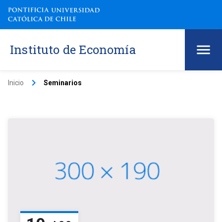
Instituto de Economía
keyboard_arrow_right
Inicio
Seminarios