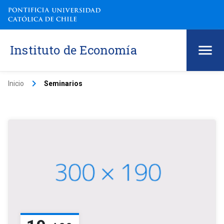
Instituto de Economía
keyboard_arrow_right
Inicio
Seminarios