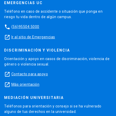
EMERGENCIAS UC
Teléfono en caso de accidente o situación que ponga en
riesgo tu vida dentro de algún campus.
phone
(56)95504 5000
launch
Ir al sitio de Emergencias
DISCRIMINACIÓN Y VIOLENCIA
Orientación y apoyo en casos de discriminación, violencia de
género o violencia sexual.
launch
Contacto para apoyo
launch
Más orientación
MEDIACIÓN UNIVERSITARIA
Teléfonos para orientación y consejo si se ha vulnerado
alguno de tus derechos en la universidad.