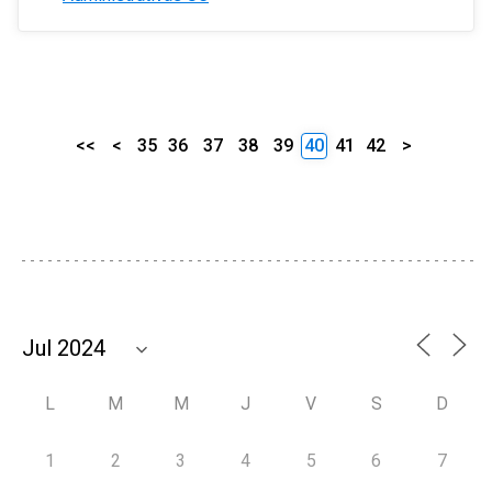
<<
<
35
36
37
38
39
40
41
42
>
L
M
M
J
V
S
D
1
2
3
4
5
6
7