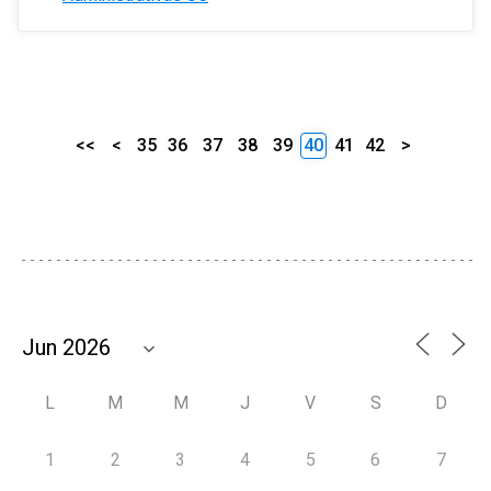
<<
<
35
36
37
38
39
40
41
42
>
L
M
M
J
V
S
D
1
2
3
4
5
6
7