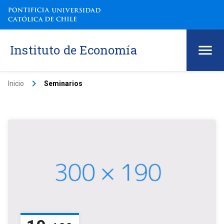
Instituto de Economía
keyboard_arrow_right
Inicio
Seminarios