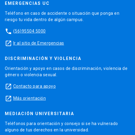
EMERGENCIAS UC
Teléfono en caso de accidente o situación que ponga en
riesgo tu vida dentro de algún campus.
phone
(56)95504 5000
launch
Ir al sitio de Emergencias
DISCRIMINACIÓN Y VIOLENCIA
Orientación y apoyo en casos de discriminación, violencia de
género o violencia sexual.
launch
Contacto para apoyo
launch
Más orientación
MEDIACIÓN UNIVERSITARIA
Teléfonos para orientación y consejo si se ha vulnerado
alguno de tus derechos en la universidad.