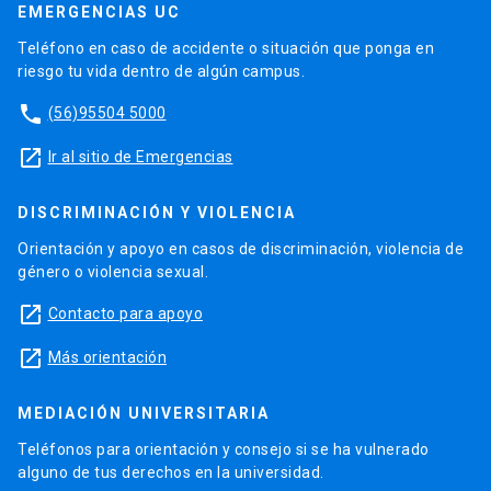
EMERGENCIAS UC
Teléfono en caso de accidente o situación que ponga en
riesgo tu vida dentro de algún campus.
phone
(56)95504 5000
launch
Ir al sitio de Emergencias
DISCRIMINACIÓN Y VIOLENCIA
Orientación y apoyo en casos de discriminación, violencia de
género o violencia sexual.
launch
Contacto para apoyo
launch
Más orientación
MEDIACIÓN UNIVERSITARIA
Teléfonos para orientación y consejo si se ha vulnerado
alguno de tus derechos en la universidad.