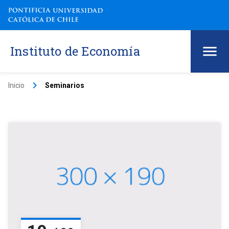
Instituto de Economía
keyboard_arrow_right
Inicio
Seminarios