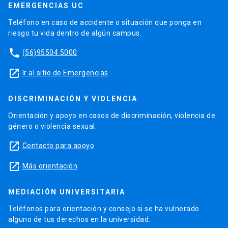
EMERGENCIAS UC
Teléfono en caso de accidente o situación que ponga en
riesgo tu vida dentro de algún campus.
phone
(56)95504 5000
launch
Ir al sitio de Emergencias
DISCRIMINACIÓN Y VIOLENCIA
Orientación y apoyo en casos de discriminación, violencia de
género o violencia sexual.
launch
Contacto para apoyo
launch
Más orientación
MEDIACIÓN UNIVERSITARIA
Teléfonos para orientación y consejo si se ha vulnerado
alguno de tus derechos en la universidad.