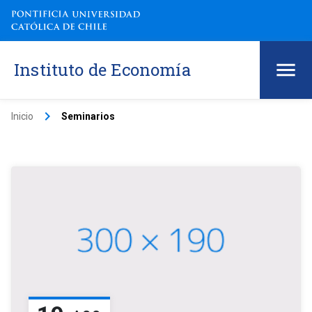
Instituto de Economía
keyboard_arrow_right
Inicio
Seminarios