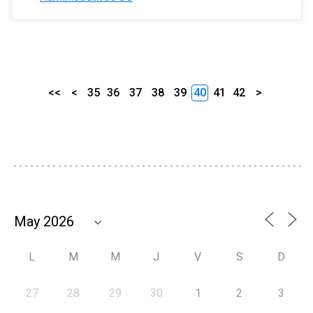
<<
<
35
36
37
38
39
40
41
42
>
L
M
M
J
V
S
D
27
28
29
30
1
2
3