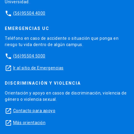
Universidad.
phone
(56)95504 4000
EMERGENCIAS UC
Teléfono en caso de accidente o situación que ponga en
riesgo tu vida dentro de algún campus.
phone
(56)95504 5000
launch
Ir al sitio de Emergencias
DISCRIMINACIÓN Y VIOLENCIA
Orientación y apoyo en casos de discriminación, violencia de
género o violencia sexual.
launch
Contacto para apoyo
launch
Más orientación