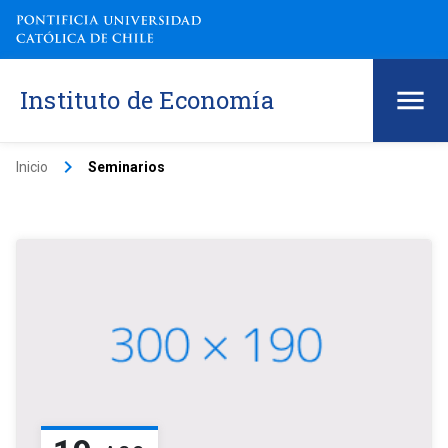
Instituto de Economía
keyboard_arrow_right
Inicio
Seminarios