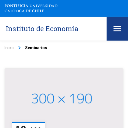
Instituto de Economía
keyboard_arrow_right
Inicio
Seminarios