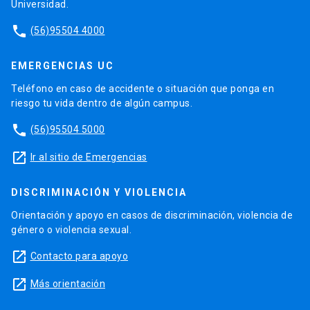
Universidad.
phone
(56)95504 4000
EMERGENCIAS UC
Teléfono en caso de accidente o situación que ponga en
riesgo tu vida dentro de algún campus.
phone
(56)95504 5000
launch
Ir al sitio de Emergencias
DISCRIMINACIÓN Y VIOLENCIA
Orientación y apoyo en casos de discriminación, violencia de
género o violencia sexual.
launch
Contacto para apoyo
launch
Más orientación