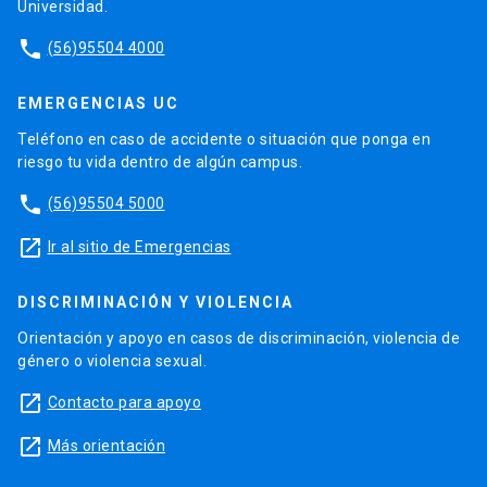
Universidad.
phone
(56)95504 4000
EMERGENCIAS UC
Teléfono en caso de accidente o situación que ponga en
riesgo tu vida dentro de algún campus.
phone
(56)95504 5000
launch
Ir al sitio de Emergencias
DISCRIMINACIÓN Y VIOLENCIA
Orientación y apoyo en casos de discriminación, violencia de
género o violencia sexual.
launch
Contacto para apoyo
launch
Más orientación