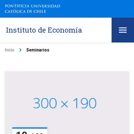
Instituto de Economía
keyboard_arrow_right
Inicio
Seminarios