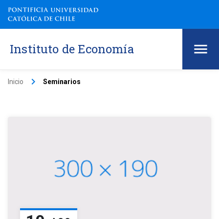
Instituto de Economía
keyboard_arrow_right
Inicio
Seminarios