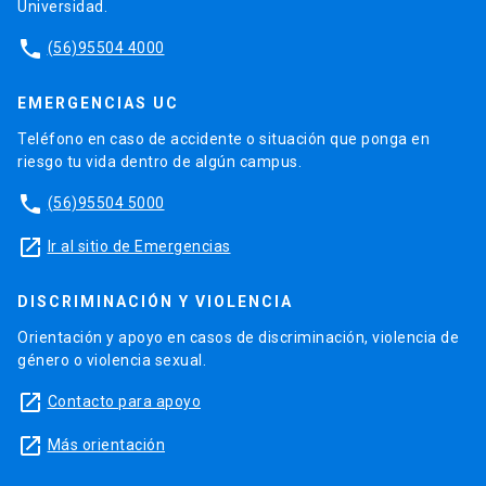
Universidad.
phone
(56)95504 4000
EMERGENCIAS UC
Teléfono en caso de accidente o situación que ponga en
riesgo tu vida dentro de algún campus.
phone
(56)95504 5000
launch
Ir al sitio de Emergencias
DISCRIMINACIÓN Y VIOLENCIA
Orientación y apoyo en casos de discriminación, violencia de
género o violencia sexual.
launch
Contacto para apoyo
launch
Más orientación