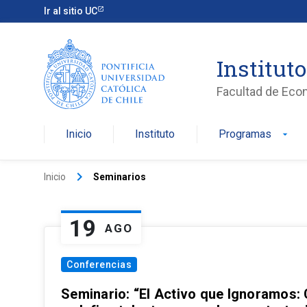
Ir al sitio UC
Institut
Facultad de Eco
Inicio
Instituto
Programas
arrow_drop_down
keyboard_arrow_right
Inicio
Seminarios
19
AGO
Conferencias
Seminario: “El Activo que Ignoramos: