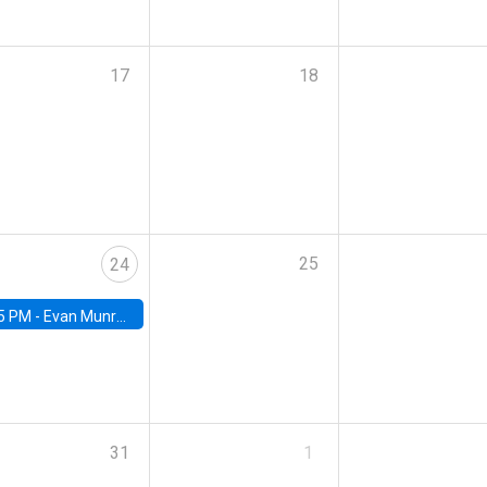
17
18
25
24
5 PM -
Evan Munro, Neyman Visiting Assistant Professor in the Department of Statistics at UC Berkeley
31
1