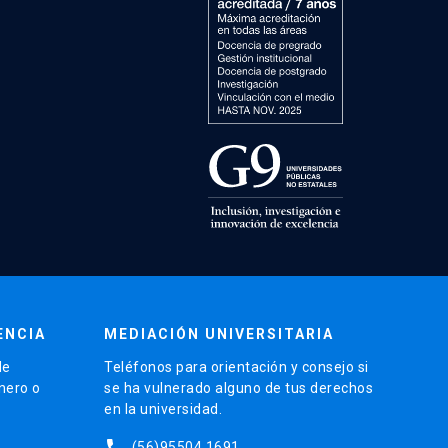
ENCIA
MEDIACIÓN UNIVERSITARIA
de
Teléfonos para orientación y consejo si
énero o
se ha vulnerado alguno de tus derechos
en la universidad.
phone
(56)95504 1691