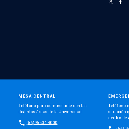
MESA CENTRAL
EMERGE
Teléfono para comunicarse con las
Teléfono e
distintas áreas de la Universidad.
situación 
dentro de
phone
(56)95504 4000
phone
(56)9