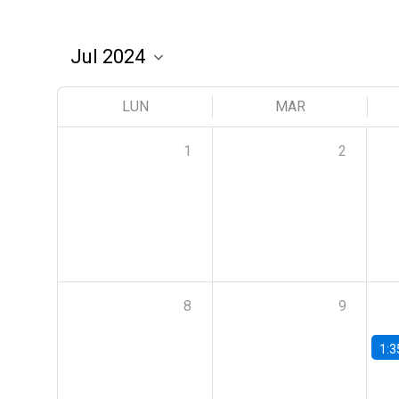
LUN
MAR
1
2
8
9
1:3