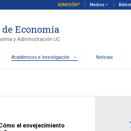
ADMISIÓN
Medios
arrow_drop_down
Biblio
o de Economía
nomía y Administración UC
Académicos e Investigación
Noticias
arrow_drop_down
 Cómo el envejecimiento