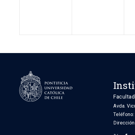
Inst
Facultad
Avda. Vic
Teléfono
Direcció