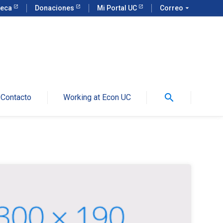
teca
Donaciones
Mi Portal UC
Correo
arrow_drop_down
search
Contacto
Working at Econ UC