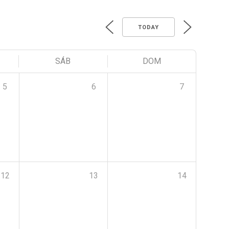
TODAY
SÁB
DOM
5
6
7
12
13
14