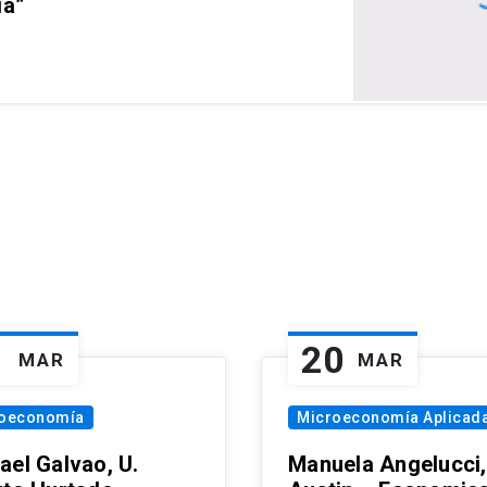
ia”
1
20
MAR
MAR
oeconomía
Microeconomía Aplicad
ael Galvao, U.
Manuela Angelucci,