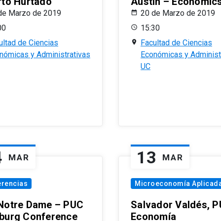
rto Hurtado
Austin – Economic
de Marzo de 2019
20 de Marzo de 2019
00
15:30
ultad de Ciencias
Facultad de Ciencias
nómicas y Administrativas
Económicas y Administ
UC
4
13
MAR
MAR
erencias
Microeconomía Aplicad
Notre Dame – PUC
Salvador Valdés, 
burg Conference
Economía