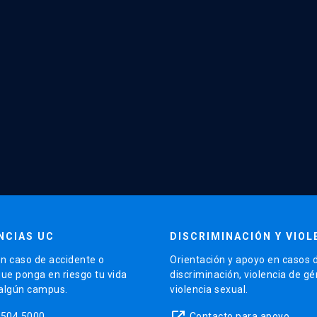
NCIAS UC
DISCRIMINACIÓN Y VIOL
n caso de accidente o
Orientación y apoyo en casos 
que ponga en riesgo tu vida
discriminación, violencia de g
 algún campus.
violencia sexual.
launch
5504 5000
Contacto para apoyo