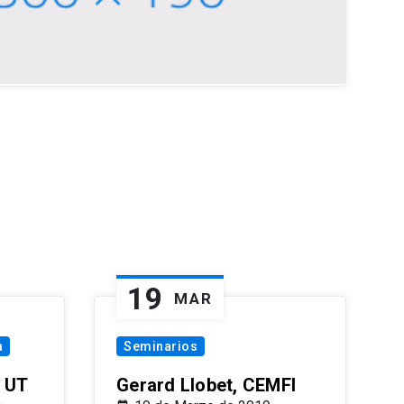
19
MAR
a
Seminarios
 UT
Gerard Llobet, CEMFI