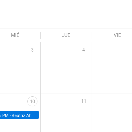
MIÉ
JUE
VIE
3
4
11
10
5 PM -
Beatriz Ahumada, PhD candidate, Universidad de Pittsburgh