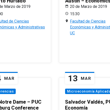
rto Hurtado
Austin – Economic
de Marzo de 2019
20 de Marzo de 2019
00
15:30
ultad de Ciencias
Facultad de Ciencias
nómicas y Administrativas
Económicas y Administ
UC
4
13
MAR
MAR
erencias
Microeconomía Aplicad
Notre Dame – PUC
Salvador Valdés, 
burg Conference
Economía