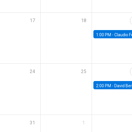
17
18
1:00 PM -
Claudio Ferraz, British Col
24
25
2:00 PM -
David Berger, D
31
1