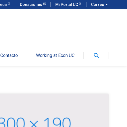
teca
Donaciones
Mi Portal UC
Correo
arrow_drop_down
search
Contacto
Working at Econ UC