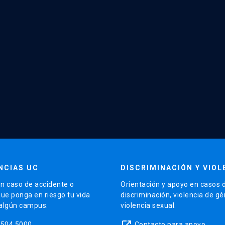
NCIAS UC
DISCRIMINACIÓN Y VIOL
n caso de accidente o
Orientación y apoyo en casos 
que ponga en riesgo tu vida
discriminación, violencia de g
 algún campus.
violencia sexual.
launch
5504 5000
Contacto para apoyo