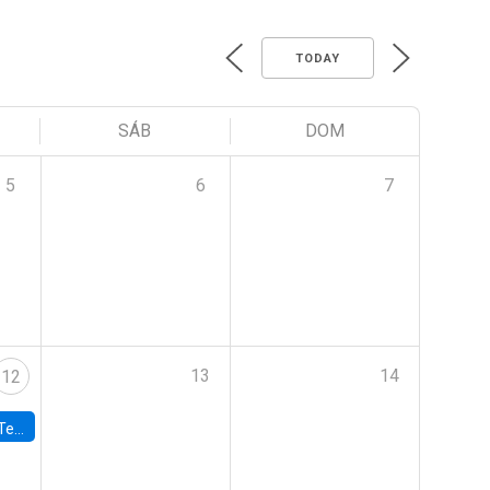
TODAY
SÁB
DOM
5
6
7
13
14
12
 UDP