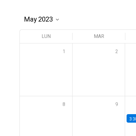
LUN
MAR
1
2
8
9
3:3