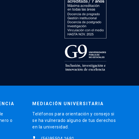
ENCIA
MEDIACIÓN UNIVERSITARIA
de
Teléfonos para orientación y consejo si
énero o
se ha vulnerado alguno de tus derechos
en la universidad.
phone
(56)95504 1691