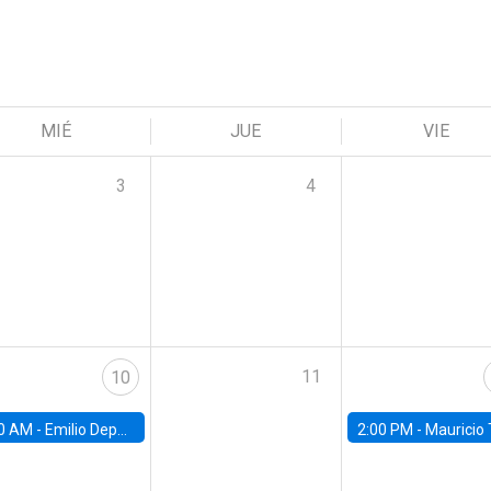
MIÉ
JUE
VIE
3
4
11
10
0 AM -
Emilio Depetris-Chauvín, Universidad Católica
2:00 PM -
Mauricio Tejada,