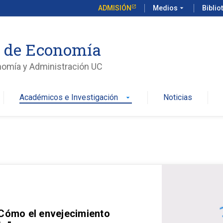
ADMISIÓN
Medios
arrow_drop_down
Biblio
o de Economía
nomía y Administración UC
Académicos e Investigación
Noticias
arrow_drop_down
 Cómo el envejecimiento