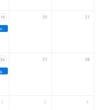
20
21
19
umbia
27
28
26
uke
2
3
4