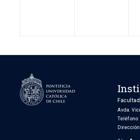
Inst
Facultad
Avda. Vic
Teléfono
Direcció