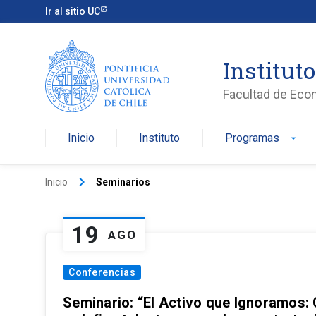
Ir al sitio UC
Institut
Facultad de Eco
Inicio
Instituto
Programas
arrow_drop_down
keyboard_arrow_right
Inicio
Seminarios
19
AGO
Conferencias
Seminario: “El Activo que Ignoramos: