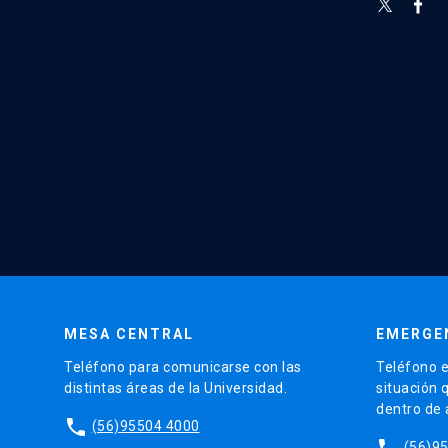
MESA CENTRAL
EMERGE
Teléfono para comunicarse con las
Teléfono e
distintas áreas de la Universidad.
situación 
dentro de
phone
(56)95504 4000
phone
(56)9