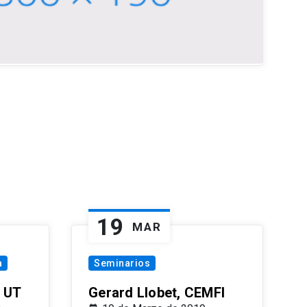
19
MAR
a
Seminarios
 UT
Gerard Llobet, CEMFI