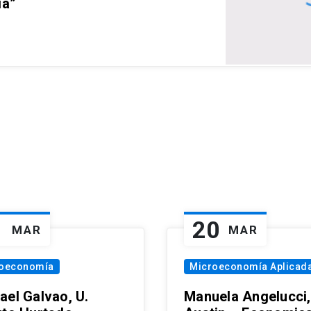
ia”
1
20
MAR
MAR
oeconomía
Microeconomía Aplicad
ael Galvao, U.
Manuela Angelucci,