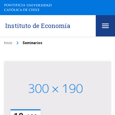
Instituto de Economía
keyboard_arrow_right
Inicio
Seminarios