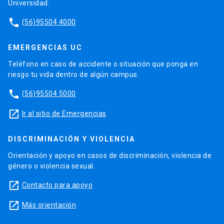
Universidad.
phone
(56)95504 4000
EMERGENCIAS UC
Teléfono en caso de accidente o situación que ponga en
riesgo tu vida dentro de algún campus.
phone
(56)95504 5000
launch
Ir al sitio de Emergencias
DISCRIMINACIÓN Y VIOLENCIA
Orientación y apoyo en casos de discriminación, violencia de
género o violencia sexual.
launch
Contacto para apoyo
launch
Más orientación