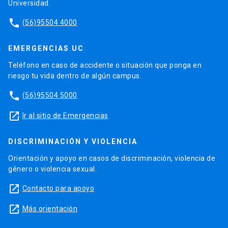
Universidad.
phone
(56)95504 4000
EMERGENCIAS UC
Teléfono en caso de accidente o situación que ponga en
riesgo tu vida dentro de algún campus.
phone
(56)95504 5000
launch
Ir al sitio de Emergencias
DISCRIMINACIÓN Y VIOLENCIA
Orientación y apoyo en casos de discriminación, violencia de
género o violencia sexual.
launch
Contacto para apoyo
launch
Más orientación