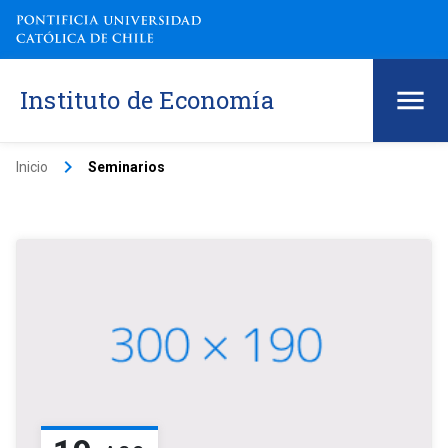
Instituto de Economía
keyboard_arrow_right
Inicio
Seminarios