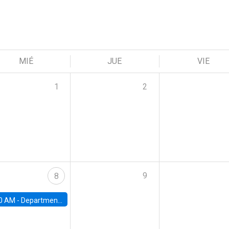
MIÉ
JUE
VIE
1
2
9
8
0 AM -
Department Seminar: James Robinson