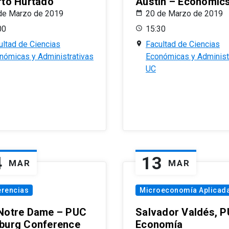
rto Hurtado
Austin – Economic
de Marzo de 2019
20 de Marzo de 2019
00
15:30
ultad de Ciencias
Facultad de Ciencias
nómicas y Administrativas
Económicas y Administ
UC
4
13
MAR
MAR
erencias
Microeconomía Aplicad
Notre Dame – PUC
Salvador Valdés, 
burg Conference
Economía