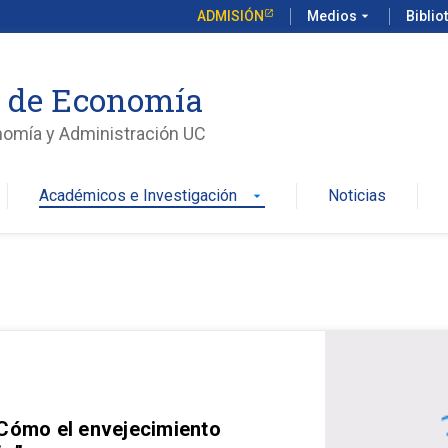
ADMISIÓN
Medios
arrow_drop_down
Biblio
o de Economía
nomía y Administración UC
Académicos e Investigación
Noticias
arrow_drop_down
 Cómo el envejecimiento