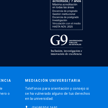
ENCIA
MEDIACIÓN UNIVERSITARIA
de
Teléfonos para orientación y consejo si
énero o
se ha vulnerado alguno de tus derechos
en la universidad.
phone
(56)95504 1691