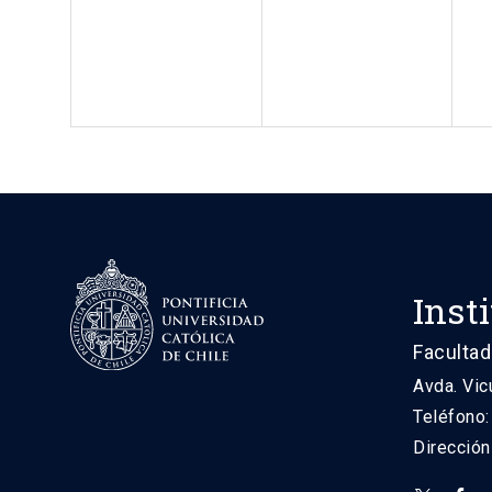
Inst
Facultad
Avda. Vic
Teléfono
Direcció