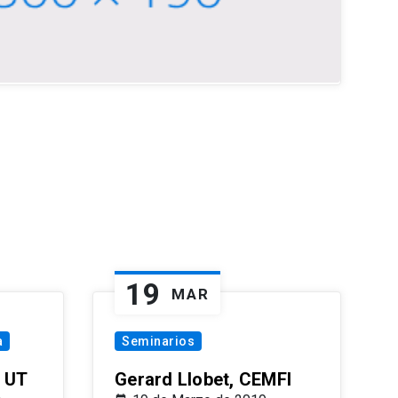
19
MAR
a
Seminarios
 UT
Gerard Llobet, CEMFI