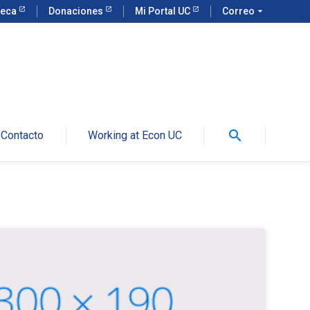
teca
Donaciones
Mi Portal UC
Correo
arrow_drop_down
search
Contacto
Working at Econ UC