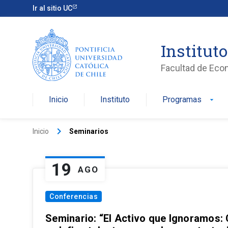
Ir al sitio UC
Institut
Facultad de Eco
Inicio
Instituto
Programas
arrow_drop_down
keyboard_arrow_right
Inicio
Seminarios
19
AGO
Conferencias
Seminario: “El Activo que Ignoramos: