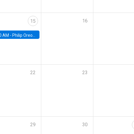
16
15
0 AM -
Philip Oreopolous, University of Toronto
22
23
29
30