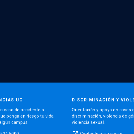
NCIAS UC
DISCRIMINACIÓN Y VIOL
n caso de accidente o
Orientación y apoyo en casos 
que ponga en riesgo tu vida
discriminación, violencia de g
 algún campus.
violencia sexual.
launch
5504 5000
Contacto para apoyo