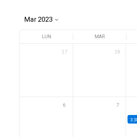
LUN
MAR
27
28
6
7
3:3