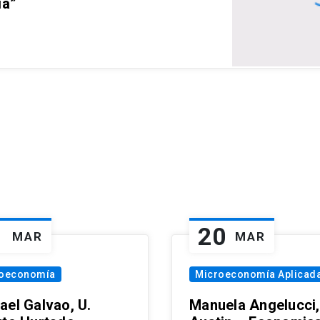
ia”
1
20
MAR
MAR
oeconomía
Microeconomía Aplicad
ael Galvao, U.
Manuela Angelucci,