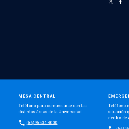
MESA CENTRAL
EMERGE
Teléfono para comunicarse con las
Teléfono e
distintas áreas de la Universidad.
situación 
dentro de
phone
(56)95504 4000
phone
(56)9