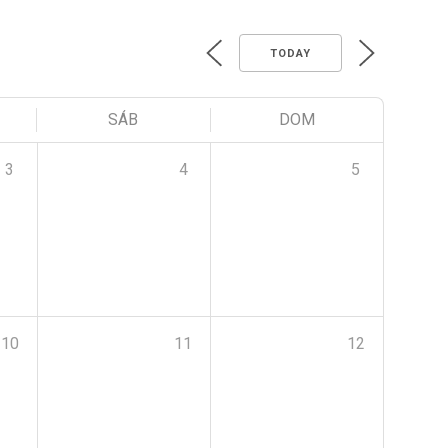
TODAY
SÁB
DOM
3
4
5
10
11
12