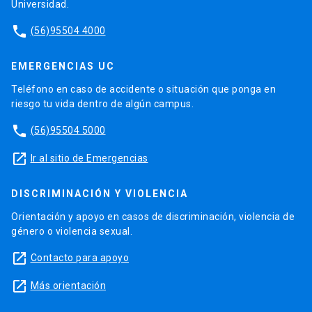
Universidad.
phone
(56)95504 4000
EMERGENCIAS UC
Teléfono en caso de accidente o situación que ponga en
riesgo tu vida dentro de algún campus.
phone
(56)95504 5000
launch
Ir al sitio de Emergencias
DISCRIMINACIÓN Y VIOLENCIA
Orientación y apoyo en casos de discriminación, violencia de
género o violencia sexual.
launch
Contacto para apoyo
launch
Más orientación