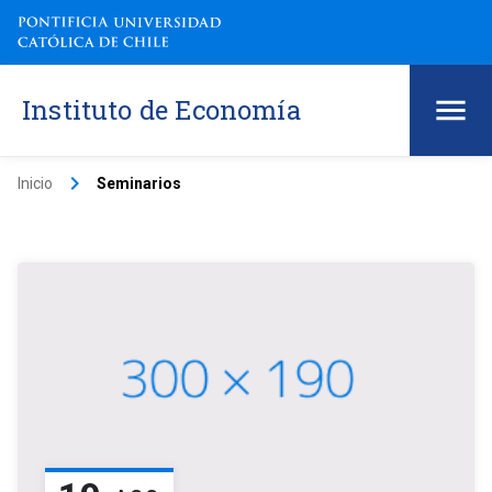
Instituto de Economía
keyboard_arrow_right
Inicio
Seminarios