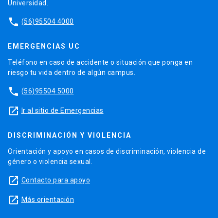
Universidad.
phone
(56)95504 4000
EMERGENCIAS UC
Teléfono en caso de accidente o situación que ponga en
riesgo tu vida dentro de algún campus.
phone
(56)95504 5000
launch
Ir al sitio de Emergencias
DISCRIMINACIÓN Y VIOLENCIA
Orientación y apoyo en casos de discriminación, violencia de
género o violencia sexual.
launch
Contacto para apoyo
launch
Más orientación