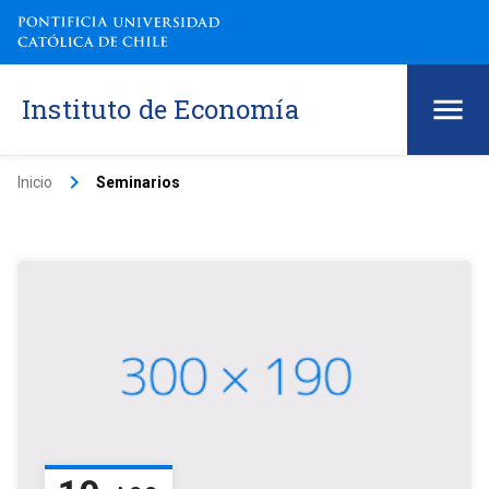
Instituto de Economía
keyboard_arrow_right
Inicio
Seminarios