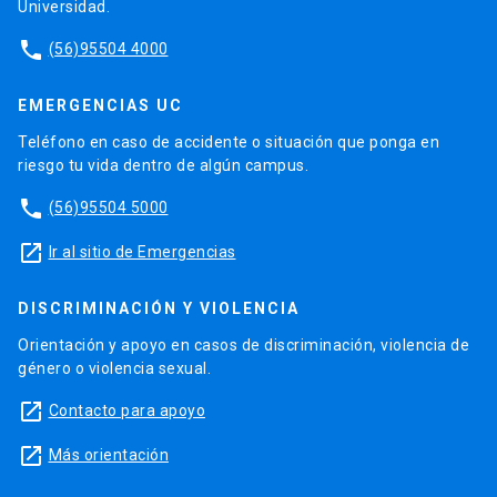
Universidad.
phone
(56)95504 4000
EMERGENCIAS UC
Teléfono en caso de accidente o situación que ponga en
riesgo tu vida dentro de algún campus.
phone
(56)95504 5000
launch
Ir al sitio de Emergencias
DISCRIMINACIÓN Y VIOLENCIA
Orientación y apoyo en casos de discriminación, violencia de
género o violencia sexual.
launch
Contacto para apoyo
launch
Más orientación