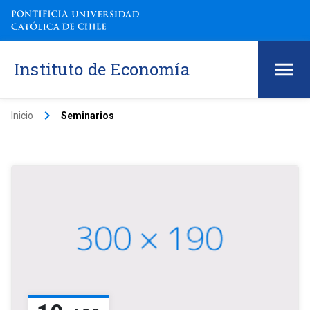
Instituto de Economía
keyboard_arrow_right
Inicio
Seminarios