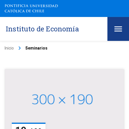
Instituto de Economía
keyboard_arrow_right
Inicio
Seminarios