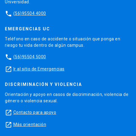
Universidad.
phone
(56)95504 4000
EMERGENCIAS UC
Teléfono en caso de accidente o situación que ponga en
riesgo tu vida dentro de algún campus.
phone
(56)95504 5000
launch
Ir al sitio de Emergencias
DISCRIMINACIÓN Y VIOLENCIA
Orientación y apoyo en casos de discriminación, violencia de
género o violencia sexual.
launch
Contacto para apoyo
launch
Más orientación