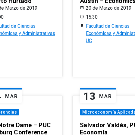
rto Hurtado
Austin – Economic
de Marzo de 2019
20 de Marzo de 2019
00
15:30
ultad de Ciencias
Facultad de Ciencias
nómicas y Administrativas
Económicas y Administ
UC
4
13
MAR
MAR
erencias
Microeconomía Aplicad
Notre Dame – PUC
Salvador Valdés, 
burg Conference
Economía