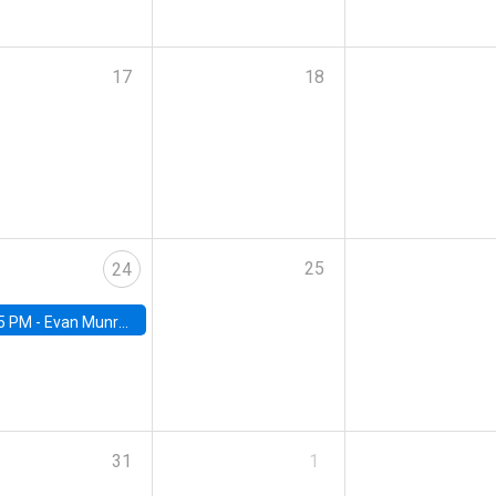
17
18
25
24
5 PM -
Evan Munro, Neyman Visiting Assistant Professor in the Department of Statistics at UC Berkeley
31
1