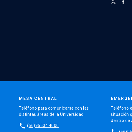
MESA CENTRAL
EMERGE
Teléfono para comunicarse con las
Teléfono e
distintas áreas de la Universidad.
situación 
dentro de
phone
(56)95504 4000
phone
(56)9