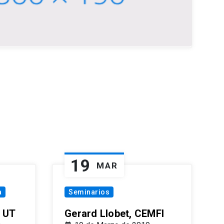
19
MAR
a
Seminarios
 UT
Gerard Llobet, CEMFI