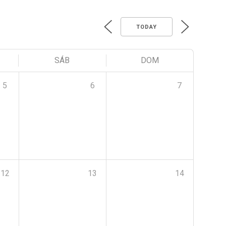
TODAY
SÁB
DOM
5
6
7
12
13
14