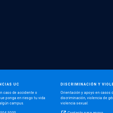
NCIAS UC
DISCRIMINACIÓN Y VIOL
n caso de accidente o
Orientación y apoyo en casos 
que ponga en riesgo tu vida
discriminación, violencia de g
 algún campus.
violencia sexual.
launch
5504 5000
Contacto para apoyo