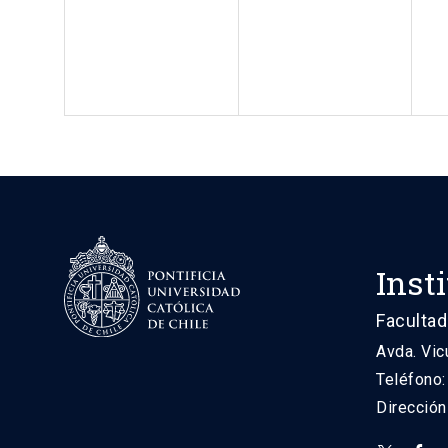
Inst
Facultad
Avda. Vic
Teléfono
Direcció