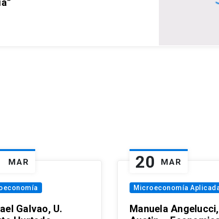
ia”
1
20
MAR
MAR
oeconomía
Microeconomía Aplicad
ael Galvao, U.
Manuela Angelucci,