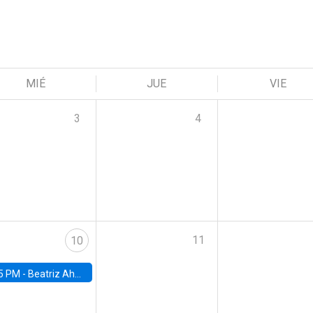
MIÉ
JUE
VIE
3
4
11
10
5 PM -
Beatriz Ahumada, PhD candidate, Universidad de Pittsburgh