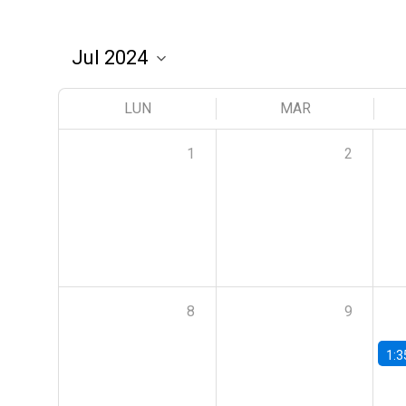
LUN
MAR
1
2
8
9
1:3