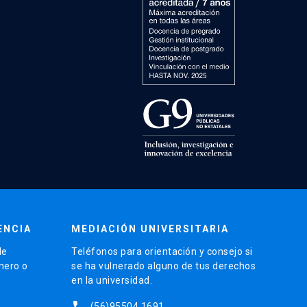
ENCIA
MEDIACIÓN UNIVERSITARIA
de
Teléfonos para orientación y consejo si
énero o
se ha vulnerado alguno de tus derechos
en la universidad.
phone
(56)95504 1691