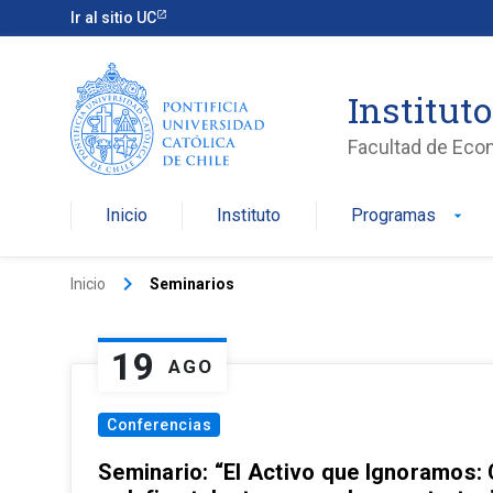
Ir al sitio UC
Institut
Facultad de Eco
Inicio
Instituto
Programas
arrow_drop_down
keyboard_arrow_right
Inicio
Seminarios
19
AGO
Conferencias
Seminario: “El Activo que Ignoramos: