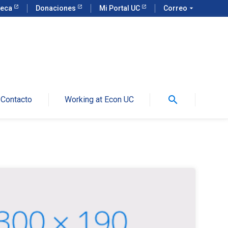
teca
Donaciones
Mi Portal UC
Correo
arrow_drop_down
search
Contacto
Working at Econ UC