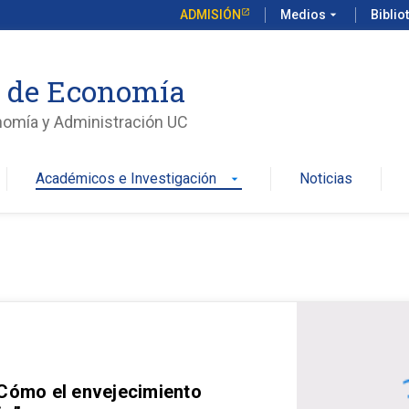
ADMISIÓN
Medios
arrow_drop_down
Biblio
o de Economía
nomía y Administración UC
Académicos e Investigación
Noticias
arrow_drop_down
 Cómo el envejecimiento