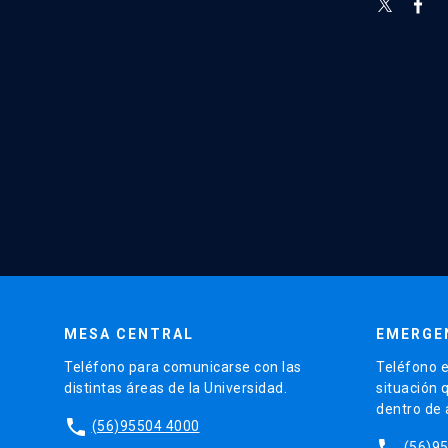
MESA CENTRAL
EMERGE
Teléfono para comunicarse con las
Teléfono e
distintas áreas de la Universidad.
situación 
dentro de
phone
(56)95504 4000
phone
(56)9