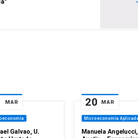
ia”
1
20
MAR
MAR
oeconomía
Microeconomía Aplicad
ael Galvao, U.
Manuela Angelucci,