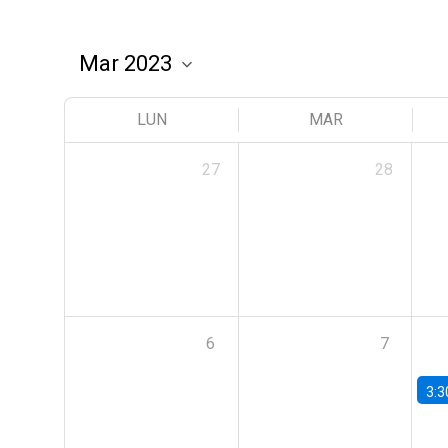
LUN
MAR
27
28
6
7
3:3