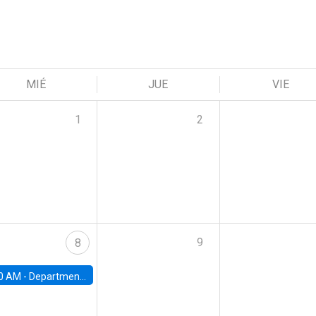
MIÉ
JUE
VIE
1
2
9
8
0 AM -
Department Seminar: James Robinson