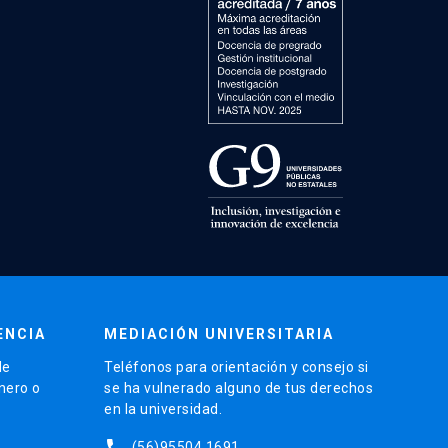
ENCIA
MEDIACIÓN UNIVERSITARIA
de
Teléfonos para orientación y consejo si
énero o
se ha vulnerado alguno de tus derechos
en la universidad.
phone
(56)95504 1691