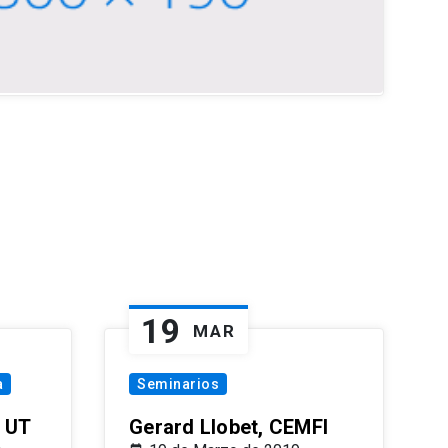
19
MAR
a
Seminarios
 UT
Gerard Llobet, CEMFI