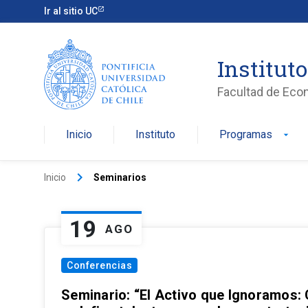
Ir al sitio UC
Institut
Facultad de Eco
Inicio
Instituto
Programas
arrow_drop_down
keyboard_arrow_right
Inicio
Seminarios
19
AGO
Conferencias
Seminario: “El Activo que Ignoramos: