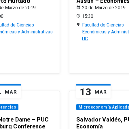
rto Hurtado
Austin – Economic
de Marzo de 2019
20 de Marzo de 2019
00
15:30
ultad de Ciencias
Facultad de Ciencias
nómicas y Administrativas
Económicas y Administ
UC
4
13
MAR
MAR
erencias
Microeconomía Aplicad
Notre Dame – PUC
Salvador Valdés, 
burg Conference
Economía