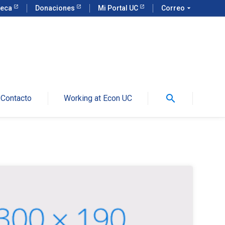
teca
Donaciones
Mi Portal UC
Correo
arrow_drop_down
search
Contacto
Working at Econ UC