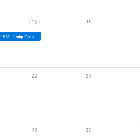
16
15
0 AM -
Philip Oreopolous, University of Toronto
22
23
29
30