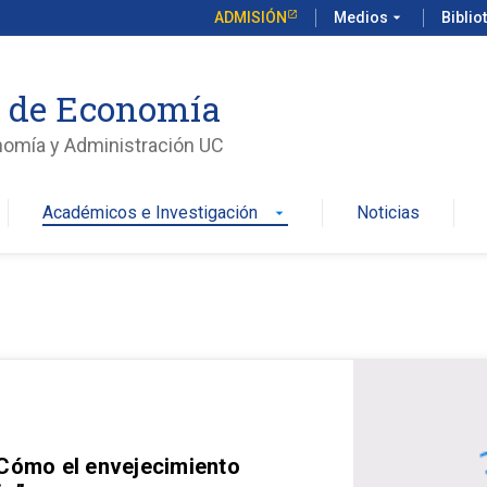
ADMISIÓN
Medios
arrow_drop_down
Biblio
o de Economía
nomía y Administración UC
Académicos e Investigación
Noticias
arrow_drop_down
 Cómo el envejecimiento