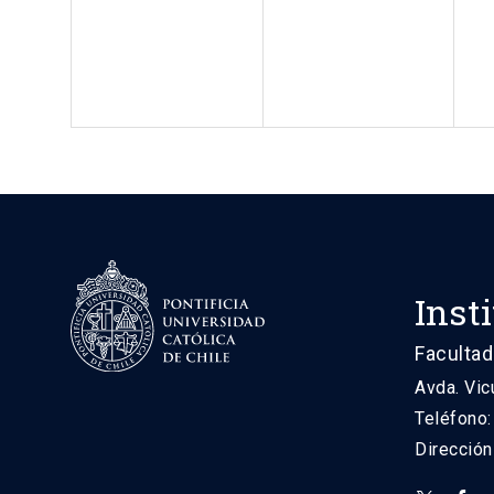
Inst
Facultad
Avda. Vic
Teléfono
Direcció