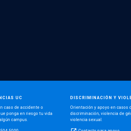
NCIAS UC
DISCRIMINACIÓN Y VIOL
n caso de accidente o
Orientación y apoyo en casos 
que ponga en riesgo tu vida
discriminación, violencia de g
 algún campus.
violencia sexual.
launch
5504 5000
Contacto para apoyo