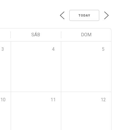
TODAY
SÁB
DOM
3
4
5
10
11
12