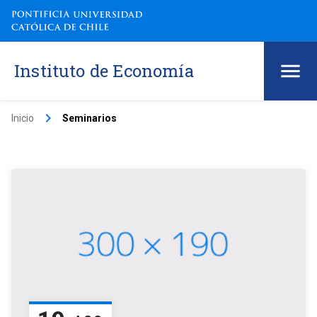
Instituto de Economía
keyboard_arrow_right
Inicio
Seminarios