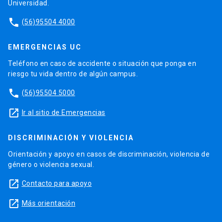
Universidad.
phone
(56)95504 4000
EMERGENCIAS UC
Teléfono en caso de accidente o situación que ponga en
riesgo tu vida dentro de algún campus.
phone
(56)95504 5000
launch
Ir al sitio de Emergencias
DISCRIMINACIÓN Y VIOLENCIA
Orientación y apoyo en casos de discriminación, violencia de
género o violencia sexual.
launch
Contacto para apoyo
launch
Más orientación