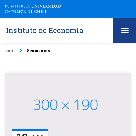
Instituto de Economía
keyboard_arrow_right
Inicio
Seminarios