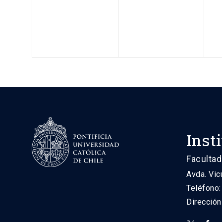
Inst
Facultad
Avda. Vic
Teléfono
Direcció