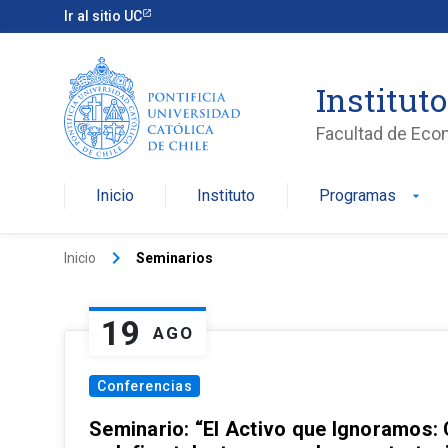
Ir al sitio UC
Institut
Facultad de Eco
Inicio
Instituto
Programas
arrow_drop_down
keyboard_arrow_right
Inicio
Seminarios
19
AGO
Conferencias
Seminario: “El Activo que Ignoramos: