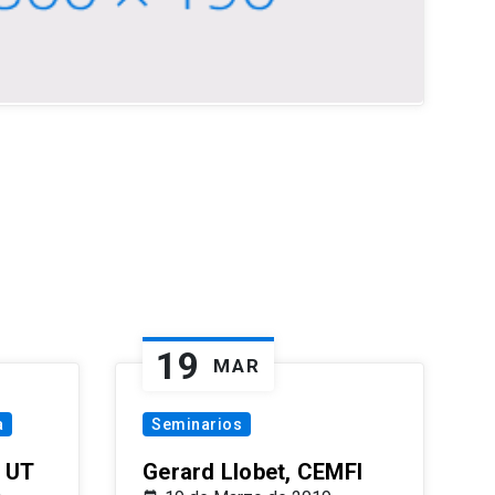
19
MAR
a
Seminarios
 UT
Gerard Llobet, CEMFI