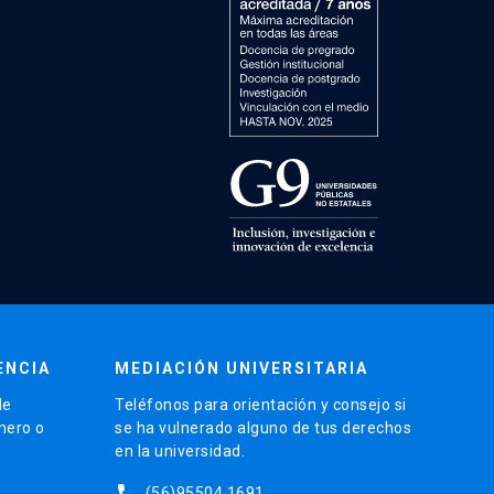
ENCIA
MEDIACIÓN UNIVERSITARIA
de
Teléfonos para orientación y consejo si
énero o
se ha vulnerado alguno de tus derechos
en la universidad.
phone
(56)95504 1691