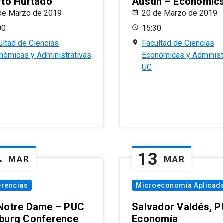
rto Hurtado
Austin – Economic
de Marzo de 2019
20 de Marzo de 2019
00
15:30
ultad de Ciencias
Facultad de Ciencias
nómicas y Administrativas
Económicas y Administ
UC
4
13
MAR
MAR
erencias
Microeconomía Aplicad
Notre Dame – PUC
Salvador Valdés, 
burg Conference
Economía