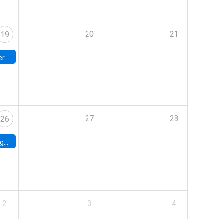
20
21
19
umbia
27
28
26
uke
2
3
4