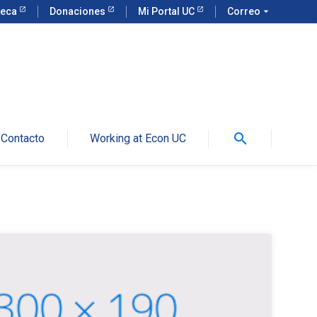
teca
Donaciones
Mi Portal UC
Correo
arrow_drop_down
search
Contacto
Working at Econ UC