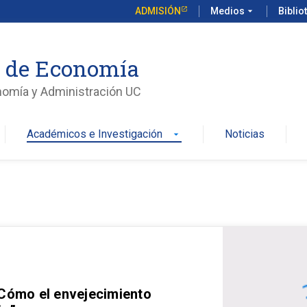
ADMISIÓN
Medios
arrow_drop_down
Biblio
o de Economía
nomía y Administración UC
Académicos e Investigación
Noticias
arrow_drop_down
 Cómo el envejecimiento