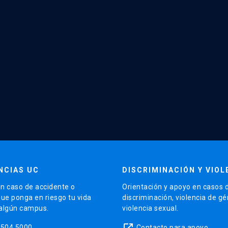
NCIAS UC
DISCRIMINACIÓN Y VIOL
n caso de accidente o
Orientación y apoyo en casos 
que ponga en riesgo tu vida
discriminación, violencia de g
 algún campus.
violencia sexual.
launch
5504 5000
Contacto para apoyo