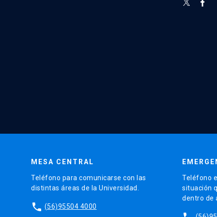
MESA CENTRAL
EMERGE
Teléfono para comunicarse con las
Teléfono e
distintas áreas de la Universidad.
situación 
dentro de
phone
(56)95504 4000
phone
(56)9