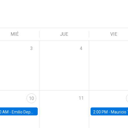
MIÉ
JUE
VIE
3
4
11
10
0 AM -
Emilio Depetris-Chauvín, Universidad Católica
2:00 PM -
Mauricio Tejada,