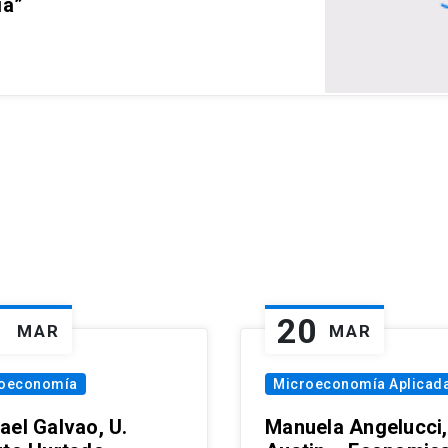
ia”
1
20
MAR
MAR
oeconomía
Microeconomía Aplicad
ael Galvao, U.
Manuela Angelucci,