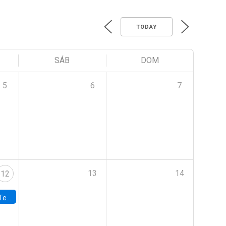
TODAY
SÁB
DOM
5
6
7
13
14
12
 UDP