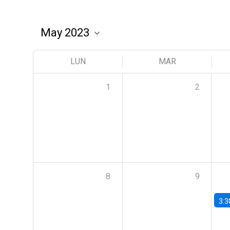
LUN
MAR
1
2
8
9
3:3