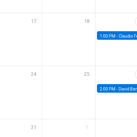
17
18
1:00 PM -
Claudio Ferraz, British Col
24
25
2:00 PM -
David Berger, D
31
1