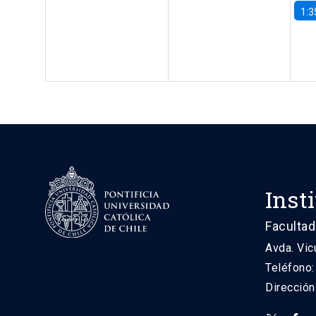
1:3
Inst
Facultad
Avda. Vic
Teléfono
Direcció