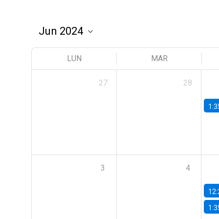
LUN
MAR
27
28
1:3
3
4
12:
1:3