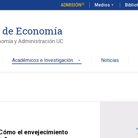
ADMISIÓN
Medios
arrow_drop_down
Biblio
o de Economía
nomía y Administración UC
Académicos e Investigación
Noticias
arrow_drop_down
 Cómo el envejecimiento