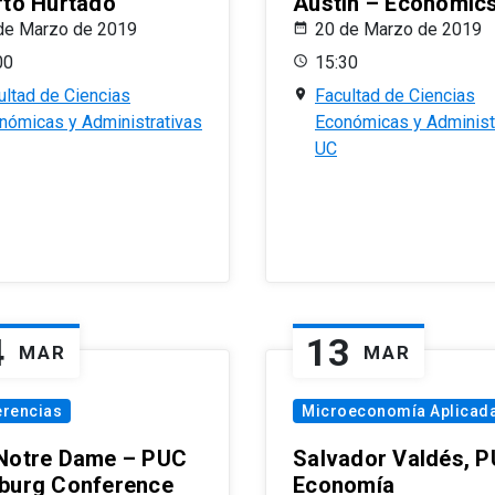
rto Hurtado
Austin – Economic
de Marzo de 2019
20 de Marzo de 2019
00
15:30
ultad de Ciencias
Facultad de Ciencias
nómicas y Administrativas
Económicas y Administ
UC
4
13
MAR
MAR
erencias
Microeconomía Aplicad
Notre Dame – PUC
Salvador Valdés, 
burg Conference
Economía