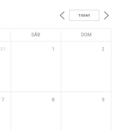
TODAY
SÁB
DOM
31
1
2
7
8
9