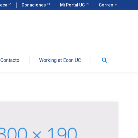
teca
Donaciones
Mi Portal UC
Correo
arrow_drop_down
search
Contacto
Working at Econ UC