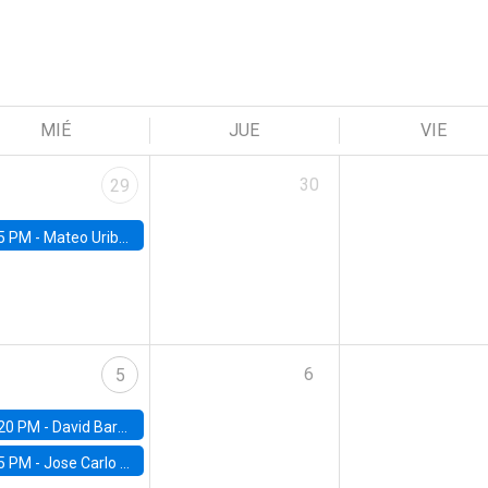
MIÉ
JUE
VIE
30
29
5 PM -
Mateo Uribe-Castro, Universidad de los Andes (Colombia)
6
5
20 PM -
David Bardey, Universidad de los Andes - CEDE
5 PM -
Jose Carlo Bermudez, UC (ME) & World Bank