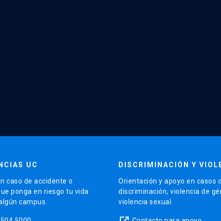
NCIAS UC
DISCRIMINACIÓN Y VIOL
n caso de accidente o
Orientación y apoyo en casos 
que ponga en riesgo tu vida
discriminación, violencia de g
 algún campus.
violencia sexual.
launch
5504 5000
Contacto para apoyo