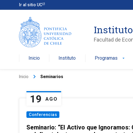
Ir al sitio UC
Institut
Facultad de Eco
Inicio
Instituto
Programas
arrow_drop_down
keyboard_arrow_right
Inicio
Seminarios
19
AGO
Conferencias
Seminario: “El Activo que Ignoramos: