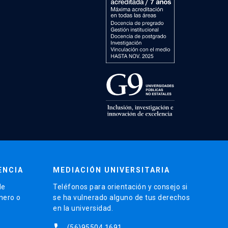
ENCIA
MEDIACIÓN UNIVERSITARIA
de
Teléfonos para orientación y consejo si
énero o
se ha vulnerado alguno de tus derechos
en la universidad.
phone
(56)95504 1691