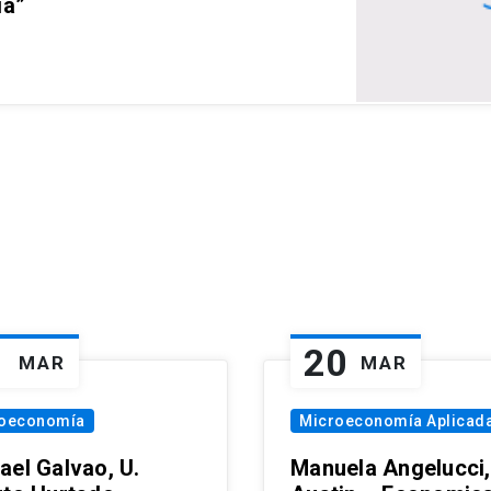
ia”
1
20
MAR
MAR
oeconomía
Microeconomía Aplicad
ael Galvao, U.
Manuela Angelucci,