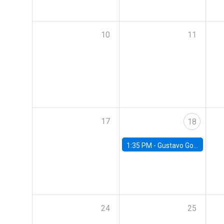
10
11
17
18
1:35 PM -
Gustavo González, Banco Central de Chile
24
25