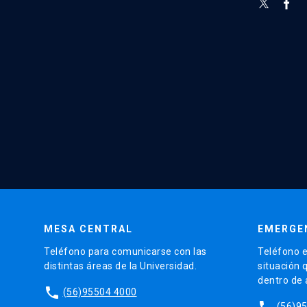
MESA CENTRAL
EMERGE
Teléfono para comunicarse con las
Teléfono e
distintas áreas de la Universidad.
situación 
dentro de
phone
(56)95504 4000
phone
(56)9