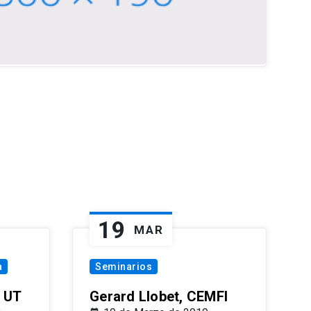
19
MAR
a
Seminarios
 UT
Gerard Llobet, CEMFI