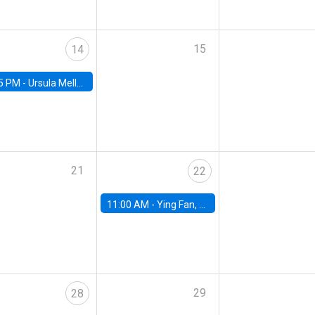
15
14
5 PM -
Ursula Mello, Insper - Institute of Education and Research
21
22
11:00 AM -
Ying Fan, University of Michigan
29
28