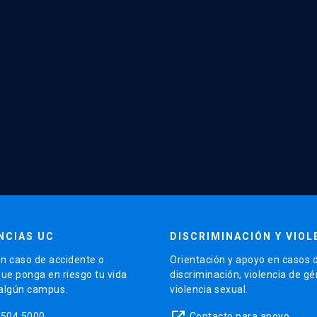
NCIAS UC
DISCRIMINACIÓN Y VIOL
n caso de accidente o
Orientación y apoyo en casos 
que ponga en riesgo tu vida
discriminación, violencia de g
 algún campus.
violencia sexual.
launch
5504 5000
Contacto para apoyo