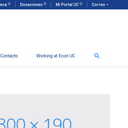
teca
Donaciones
Mi Portal UC
Correo
arrow_drop_down
search
Contacto
Working at Econ UC