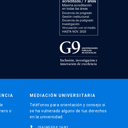
ENCIA
MEDIACIÓN UNIVERSITARIA
de
Teléfonos para orientación y consejo si
énero o
se ha vulnerado alguno de tus derechos
en la universidad.
phone
(56)95504 1691