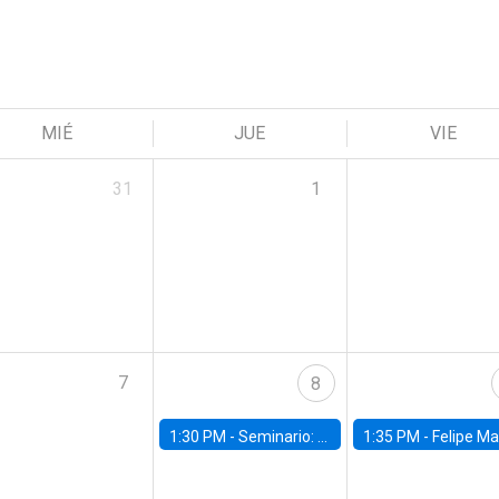
MIÉ
JUE
VIE
31
1
7
8
1:30 PM -
Seminario: “Recuperando la humanidad para progresar en la era de la IA»
1:35 PM -
Felipe Martínez, alumno Doctorado en Ec