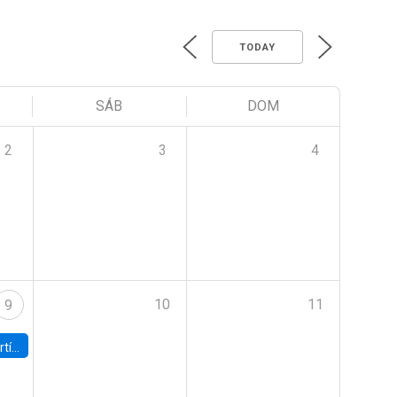
TODAY
SÁB
DOM
2
3
4
10
11
9
onomía UC