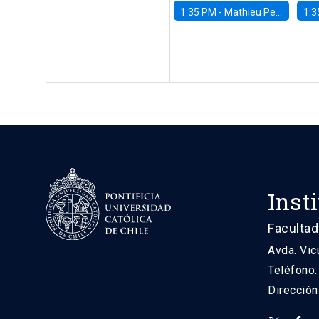
1:35 PM -
Mathieu Pedemonte, IDB
1:3
Inst
Facultad
Avda. Vic
Teléfono
Direcció