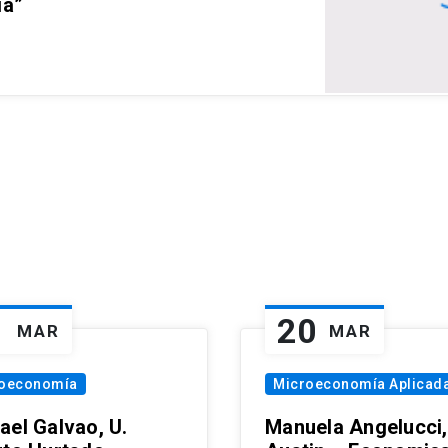
ia”
1
20
MAR
MAR
oeconomía
Microeconomía Aplicad
ael Galvao, U.
Manuela Angelucci,