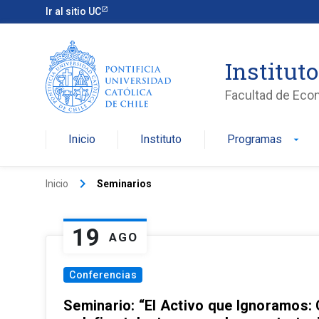
Ir al sitio UC
Institut
Facultad de Eco
Inicio
Instituto
Programas
arrow_drop_down
keyboard_arrow_right
Inicio
Seminarios
19
AGO
Conferencias
Seminario: “El Activo que Ignoramos: