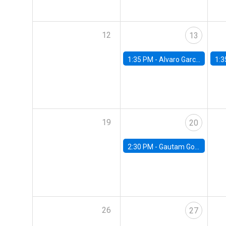
12
13
1:35 PM -
Alvaro Garcia-Marin, Universidad de Los Andes
1:3
19
20
2:30 PM -
Gautam Gowrisankaran, Columbia University
26
27