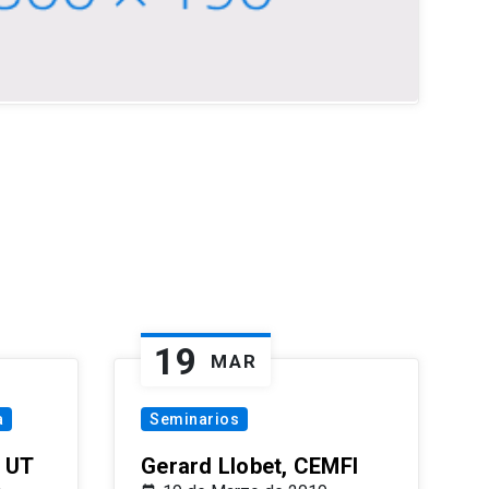
19
MAR
a
Seminarios
 UT
Gerard Llobet, CEMFI