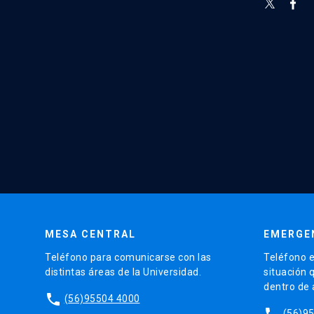
MESA CENTRAL
EMERGE
Teléfono para comunicarse con las
Teléfono e
distintas áreas de la Universidad.
situación 
dentro de
phone
(56)95504 4000
phone
(56)9