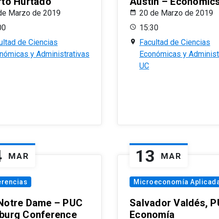
rto Hurtado
Austin – Economic
de Marzo de 2019
20 de Marzo de 2019
00
15:30
ultad de Ciencias
Facultad de Ciencias
nómicas y Administrativas
Económicas y Administ
UC
4
13
MAR
MAR
erencias
Microeconomía Aplicad
Notre Dame – PUC
Salvador Valdés, 
burg Conference
Economía