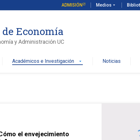
ADMISIÓN
Medios
arrow_drop_down
Biblio
o de Economía
nomía y Administración UC
Académicos e Investigación
Noticias
arrow_drop_down
 Cómo el envejecimiento