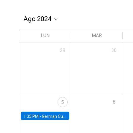
LUN
MAR
29
30
6
5
1:35 PM -
Germán Cubas, University of Houston