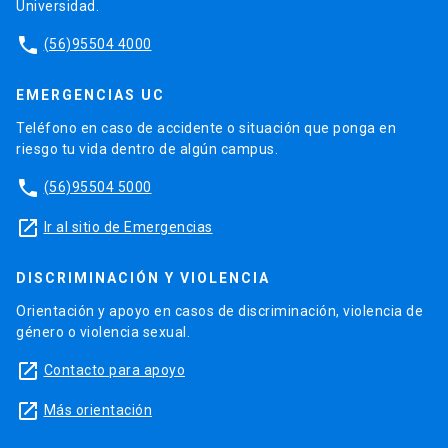
Universidad.
phone
(56)95504 4000
EMERGENCIAS UC
Teléfono en caso de accidente o situación que ponga en
riesgo tu vida dentro de algún campus.
phone
(56)95504 5000
launch
Ir al sitio de Emergencias
DISCRIMINACIÓN Y VIOLENCIA
Orientación y apoyo en casos de discriminación, violencia de
género o violencia sexual.
launch
Contacto para apoyo
launch
Más orientación