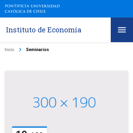
Instituto de Economía
keyboard_arrow_right
Inicio
Seminarios