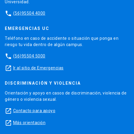
Universidad.
phone
(56)95504 4000
EMERGENCIAS UC
Teléfono en caso de accidente o situación que ponga en
riesgo tu vida dentro de algún campus.
phone
(56)95504 5000
launch
Ir al sitio de Emergencias
DISCRIMINACIÓN Y VIOLENCIA
Orientación y apoyo en casos de discriminación, violencia de
género o violencia sexual.
launch
Contacto para apoyo
launch
Más orientación