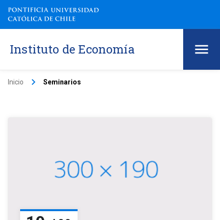
Instituto de Economía
keyboard_arrow_right
Inicio
Seminarios