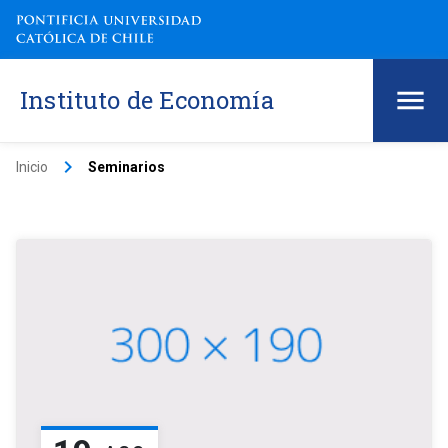
Instituto de Economía
keyboard_arrow_right
Inicio
Seminarios