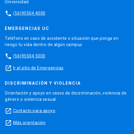
Universidad.
phone
(56)95504 4000
EMERGENCIAS UC
Teléfono en caso de accidente o situación que ponga en
riesgo tu vida dentro de algún campus.
phone
(56)95504 5000
launch
Ir al sitio de Emergencias
DISCRIMINACIÓN Y VIOLENCIA
Orientación y apoyo en casos de discriminación, violencia de
género o violencia sexual.
launch
Contacto para apoyo
launch
Más orientación