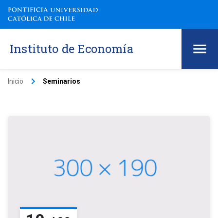
Instituto de Economía
keyboard_arrow_right
Inicio
Seminarios