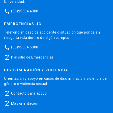
Universidad.
phone
(56)95504 4000
EMERGENCIAS UC
Teléfono en caso de accidente o situación que ponga en
riesgo tu vida dentro de algún campus.
phone
(56)95504 5000
launch
Ir al sitio de Emergencias
DISCRIMINACIÓN Y VIOLENCIA
Orientación y apoyo en casos de discriminación, violencia de
género o violencia sexual.
launch
Contacto para apoyo
launch
Más orientación