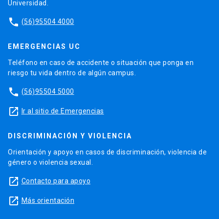
Universidad.
phone
(56)95504 4000
EMERGENCIAS UC
Teléfono en caso de accidente o situación que ponga en
riesgo tu vida dentro de algún campus.
phone
(56)95504 5000
launch
Ir al sitio de Emergencias
DISCRIMINACIÓN Y VIOLENCIA
Orientación y apoyo en casos de discriminación, violencia de
género o violencia sexual.
launch
Contacto para apoyo
launch
Más orientación