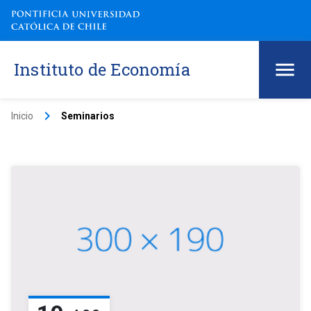
Instituto de Economía
keyboard_arrow_right
Inicio
Seminarios