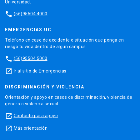
Universidad.
phone
(56)95504 4000
EMERGENCIAS UC
Teléfono en caso de accidente o situación que ponga en
riesgo tu vida dentro de algún campus.
phone
(56)95504 5000
launch
Ir al sitio de Emergencias
DISCRIMINACIÓN Y VIOLENCIA
Orientación y apoyo en casos de discriminación, violencia de
género o violencia sexual.
launch
Contacto para apoyo
launch
Más orientación