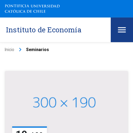
Instituto de Economía
keyboard_arrow_right
Inicio
Seminarios