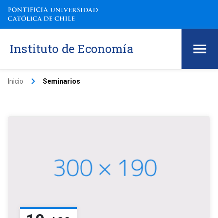
Instituto de Economía
keyboard_arrow_right
Inicio
Seminarios