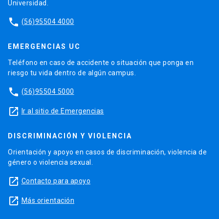
Universidad.
phone
(56)95504 4000
EMERGENCIAS UC
Teléfono en caso de accidente o situación que ponga en
riesgo tu vida dentro de algún campus.
phone
(56)95504 5000
launch
Ir al sitio de Emergencias
DISCRIMINACIÓN Y VIOLENCIA
Orientación y apoyo en casos de discriminación, violencia de
género o violencia sexual.
launch
Contacto para apoyo
launch
Más orientación